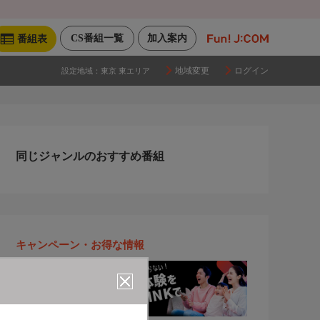
CS番組一覧
加入案内
番組表
地域変更
ログイン
設定地域：
東京 東エリア
同じジャンルのおすすめ番組
キャンペーン・お得な情報