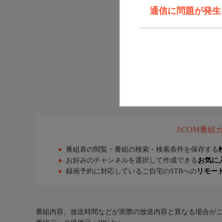
通信に問題が発生しま
J:COM番
番組表の閲覧・番組の検索・検索条件を保存する
お好みのチャンネルを選択して作成できる
お気に
録画予約に対応しているご自宅のSTBへの
リモー
番組内容、放送時間などが実際の放送内容と異なる場合が