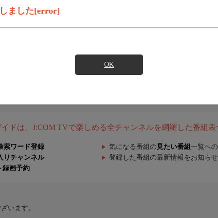
した[error]
OK
組ガイドは、J:COM TVで楽しめる全チャンネルを網羅した番組
検索ワード登録
気になる番組の
見たい番組
一覧への
入りチャンネル
登録した番組の最新情報をお知らせ
ト録画予約
ございます。