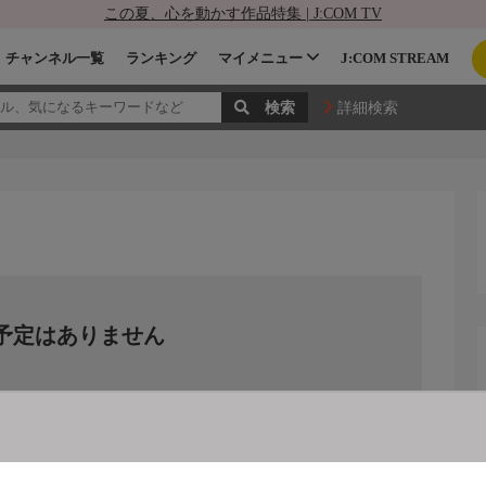
この夏、心を動かす作品特集 | J:COM TV
チャンネル一覧
ランキング
マイメニュー
J:COM STREAM
詳細検索
予定はありません