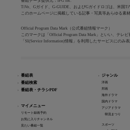
番組データ提供元：IPG Inc.
TiVo、Gガイド、G-GUIDE、およびGガイドロゴは、米国T
このホームページに掲載している記事・写真等あらゆる素
Official Program Data Mark（公式番組情報マーク）
このマークは「Official Program Data Mark」といい
「SI(Service Information)情報」を利用したサービ
番組表
ジャンル
番組検索
洋画
邦画
番組表・チラシPDF
海外ドラマ
国内ドラマ
マイメニュー
アジアドラマ
リモート録画予約
韓流まつり
お気に入りチャンネル
スポーツ
見たい番組一覧