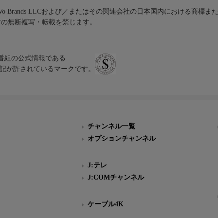
iVo Brands LLCおよび／またはその関連会社の日本国内における商標
材の無断複写・転載を禁じます。
、テレビ番組の公式情報である
スにのみ表記が許されているマークです。
チャンネル一覧
オプションチャンネル
J:テレ
J:COMチャンネル
ケーブル4K