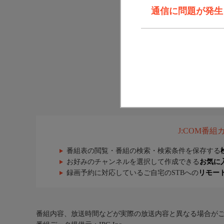
通信に問題が発生しま
J:COM番
番組表の閲覧・番組の検索・検索条件を保存する
お好みのチャンネルを選択して作成できる
お気に
録画予約に対応しているご自宅のSTBへの
リモー
番組内容、放送時間などが実際の放送内容と異なる場合が