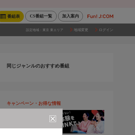
CS番組一覧
加入案内
番組表
地域変更
ログイン
設定地域：
東京 東エリア
同じジャンルのおすすめ番組
キャンペーン・お得な情報