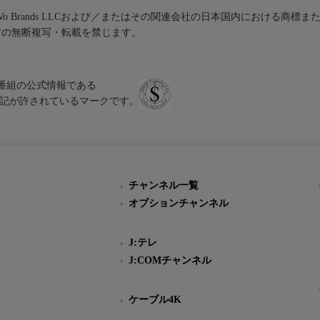
iVo Brands LLCおよび／またはその関連会社の日本国内における商標
材の無断複写・転載を禁じます。
、テレビ番組の公式情報である
スにのみ表記が許されているマークです。
チャンネル一覧
オプションチャンネル
J:テレ
J:COMチャンネル
ケーブル4K