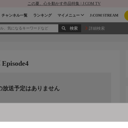
この夏、心を動かす作品特集 | J:COM TV
チャンネル一覧
ランキング
マイメニュー
J:COM STREAM
詳細検索
isode4
の放送予定はありません