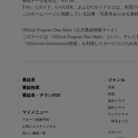
番組データ提供元：IPG Inc.
TiVo、Gガイド、G-GUIDE、およびGガイドロゴは、米国T
このホームページに掲載している記事・写真等あらゆる素
Official Program Data Mark（公式番組情報マーク）
このマークは「Official Program Data Mark」といい
「SI(Service Information)情報」を利用したサービ
番組表
ジャンル
番組検索
洋画
邦画
番組表・チラシPDF
海外ドラマ
国内ドラマ
マイメニュー
アジアドラマ
リモート録画予約
韓流まつり
お気に入りチャンネル
スポーツ
見たい番組一覧