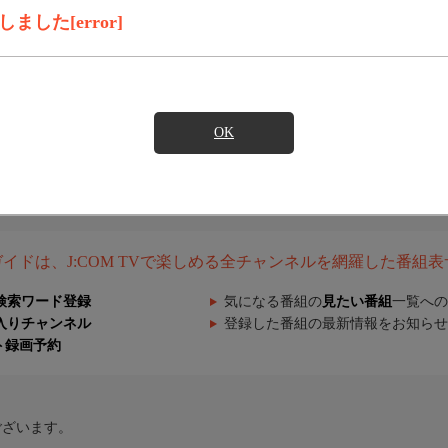
した[error]
OK
組ガイドは、J:COM TVで楽しめる全チャンネルを網羅した番組
検索ワード登録
気になる番組の
見たい番組
一覧への
入りチャンネル
登録した番組の最新情報をお知らせ
ト録画予約
ございます。