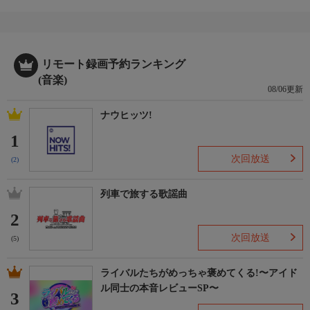
リモート録画予約ランキング
(音楽)
08/06更新
ナウヒッツ!
1
次回放送
(2)
列車で旅する歌謡曲
2
次回放送
(5)
ライバルたちがめっちゃ褒めてくる!〜アイド
ル同士の本音レビューSP〜
3