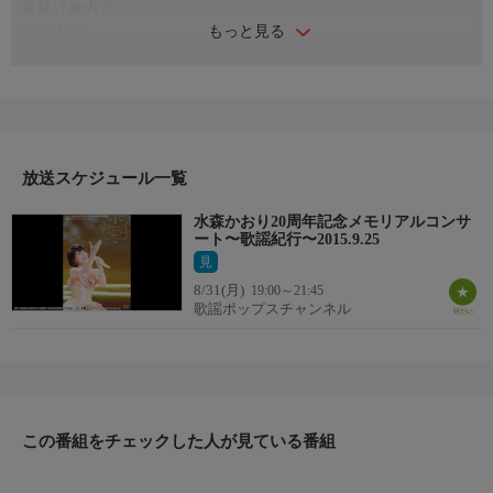
番組詳細内容
もっと見る
番組内容
デビュー曲の「おしろい花」から「大和路の恋」までのシングル
曲を中心に歌唱曲全29曲すべてがオリジナル曲という20周年特別
プログラム。
2014年のNHK紅白歌合戦で好評だった「島根恋旅」の巨大衣装の
再現や、南こうせつさんとのコラボで生まれた「花恋文」、シー
クレットゲストの山川豊さんとのデュエット曲「虹の向こうに明
放送スケジュール一覧
日がある」等、見どころ満載！！
水森かおり20周年記念メモリアルコンサ
ート〜歌謡紀行〜2015.9.25
見
8/31(月)
19:00～21:45
歌謡ポップスチャンネル
この番組をチェックした人が見ている番組