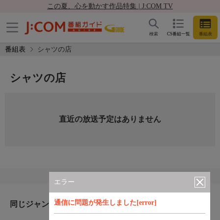
この夏、心を動かす作品特集 | J:COM TV
検索
CS番組一覧
番組表
番組表
シャツの店
シャツの店
直近の放送予定はありません
エラー
通信に問題が発生しました[error]
同じジャンルのおすすめ番組