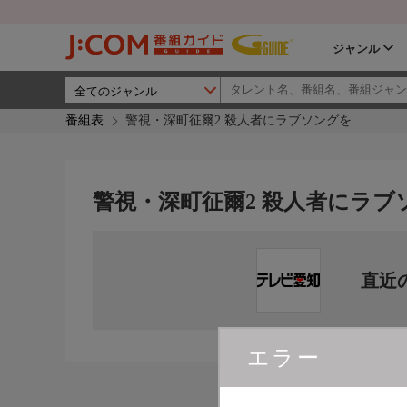
ジャンル
番組表
警視・深町征爾2 殺人者にラブソングを
警視・深町征爾2 殺人者にラブ
直近
エラー