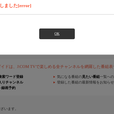
した[error]
OK
組ガイドは、J:COM TVで楽しめる全チャンネルを網羅した番組
検索ワード登録
気になる番組の
見たい番組
一覧への
入りチャンネル
登録した番組の最新情報をお知らせ
ト録画予約
ございます。