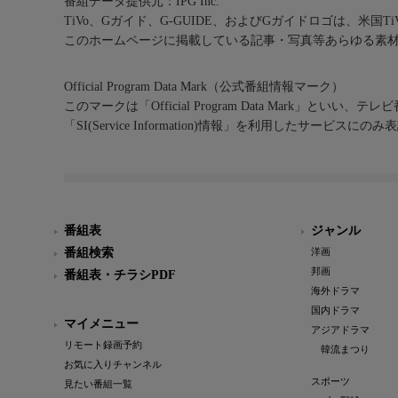
番組データ提供元：IPG Inc.
TiVo、Gガイド、G-GUIDE、およびGガイドロゴは、米国T
このホームページに掲載している記事・写真等あらゆる素
Official Program Data Mark（公式番組情報マーク）
このマークは「Official Program Data Mark」といい
「SI(Service Information)情報」を利用したサービ
番組表
ジャンル
番組検索
洋画
邦画
番組表・チラシPDF
海外ドラマ
国内ドラマ
マイメニュー
アジアドラマ
リモート録画予約
韓流まつり
お気に入りチャンネル
スポーツ
見たい番組一覧