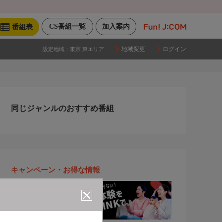
CS番組一覧
加入案内
番組表
地域変更
ログイン
設定地域：
東京 東エリア
同じジャンルのおすすめ番組
キャンペーン・お得な情報