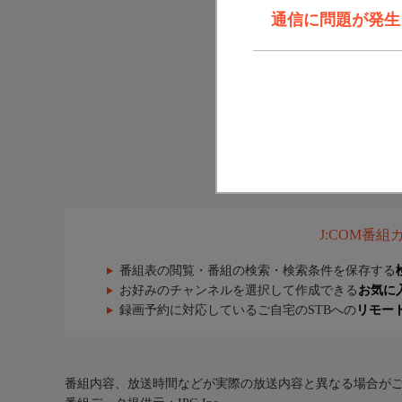
通信に問題が発生しま
J:COM番
番組表の閲覧・番組の検索・検索条件を保存する
お好みのチャンネルを選択して作成できる
お気に
録画予約に対応しているご自宅のSTBへの
リモー
番組内容、放送時間などが実際の放送内容と異なる場合が