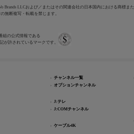
iVo Brands LLCおよび／またはその関連会社の日本国内における商標
材の無断複写・転載を禁じます。
、テレビ番組の公式情報である
スにのみ表記が許されているマークです。
チャンネル一覧
オプションチャンネル
J:テレ
J:COMチャンネル
ケーブル4K