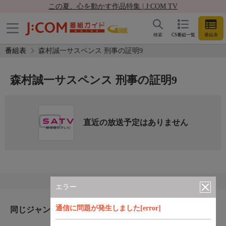
この夏、心を動かす作品特集 | J:COM TV
検索
CS番組一覧
番組表
番組表
森村誠一サスペンス 刑事の証明9
森村誠一サスペンス 刑事の証明9
直近の放送予定はありません
エラー
通信に問題が発生しました[error]
同じジャンルのおすすめ番組