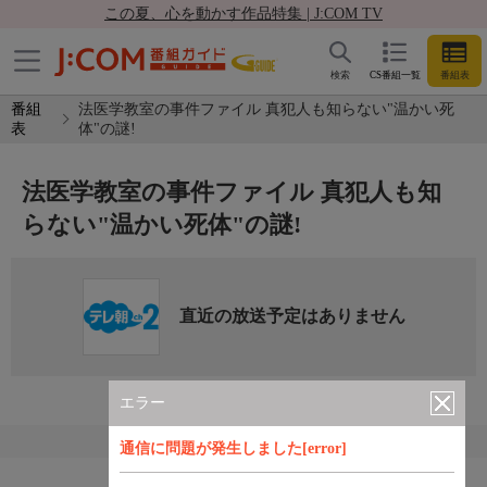
この夏、心を動かす作品特集 | J:COM TV
検索
CS番組一覧
番組表
番組
法医学教室の事件ファイル 真犯人も知らない"温かい死
表
体"の謎!
法医学教室の事件ファイル 真犯人も知
らない"温かい死体"の謎!
直近の放送予定はありません
エラー
通信に問題が発生しました[error]