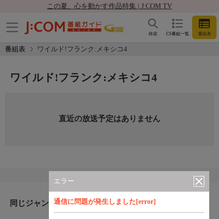
この夏、心を動かす作品特集 | J:COM TV
検索
CS番組一覧
番組表
番組表
ワイルド!フランク:メキシコ4
ワイルド!フランク:メキシコ4
直近の放送予定はありません
エラー
通信に問題が発生しました[error]
同じジャンルのおすすめ番組