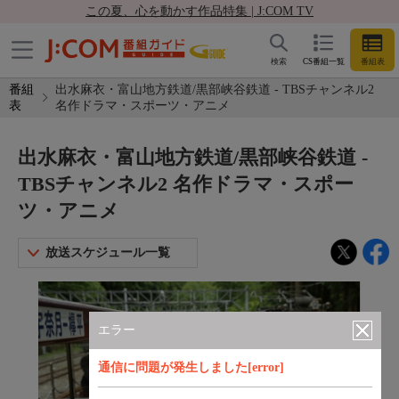
この夏、心を動かす作品特集 | J:COM TV
検索
CS番組一覧
番組表
番組
出水麻衣・富山地方鉄道/黒部峡谷鉄道 - TBSチャンネル2
表
名作ドラマ・スポーツ・アニメ
出水麻衣・富山地方鉄道/黒部峡谷鉄道 -
TBSチャンネル2 名作ドラマ・スポー
ツ・アニメ
放送スケジュール一覧
エラー
通信に問題が発生しました[error]