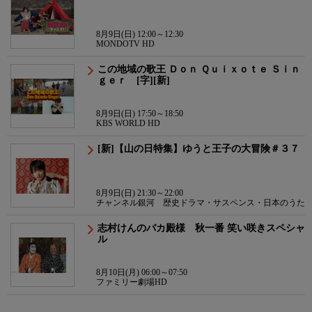
8月9日(日) 12:00～12:30
MONDOTV HD
この地域の歌王 Ｄｏｎ Ｑｕｉｘｏｔｅ Ｓｉｎ
ｇｅｒ [字][新]
8月9日(日) 17:50～18:50
KBS WORLD HD
[新]【山の日特集】ゆうと王子の大冒険＃３７
8月9日(日) 21:30～22:00
チャンネル銀河 歴史ドラマ・サスペンス・日本のうた
志村けんのバカ殿様 秋一番 笑い咲きスペシャ
ル
8月10日(月) 06:00～07:50
ファミリー劇場HD