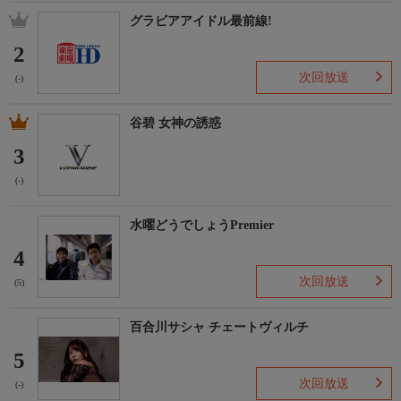
グラビアアイドル最前線!
2
次回放送
(-)
谷碧 女神の誘惑
3
(-)
水曜どうでしょうPremier
4
次回放送
(5)
百合川サシャ チェートヴィルチ
5
次回放送
(-)