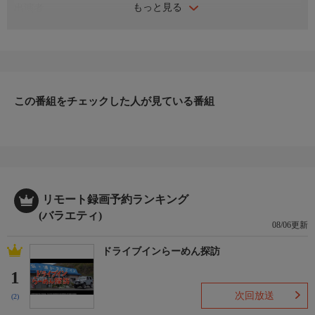
もっと見る
出演者
出水麻衣
番組内容
TBS女子アナウンサーが鉄道とその沿線の魅力を紹介。今回の舞
台は、2015年3月の北陸新幹線開業で注目を集める富山県！出水
麻衣アナウンサーが二つの鉄道に乗車し、初夏の北陸を満喫す
る。始めに乗るのは「富山地方鉄道」。宇奈月温泉までの車中、
この番組をチェックした人が見ている番組
美しい車窓風景を堪能。深い峡谷を縫うように走る「黒部峡谷鉄
道」では、開放感抜群の“トロッコ電車”で黒部川沿いの新緑を楽
しむ。夏が待ち遠しくなる鉄道の旅！
制作
TBS ２０１５
プロデューサー
リモート録画予約ランキング
矢島公紀
(バラエティ)
08/06更新
ドライブインらーめん探訪
1
次回放送
(2)