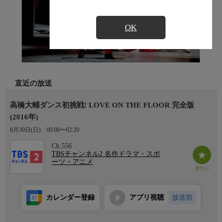
OK
直近の放送
高橋大輔ダンス初挑戦! LOVE ON THE FLOOR 完全版
(2016年)
8月30日(日)
00:00〜02:20
Ch.556
TBSチャンネル2 名作ドラマ・スポ
ーツ・アニメ
カレンダー登録
アプリ視聴
放送前