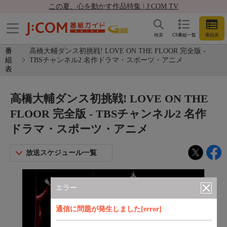
この夏、心を動かす作品特集 | J:COM TV
検索
CS番組一覧
番組表
番
高橋大輔ダンス初挑戦! LOVE ON THE FLOOR 完全版 -
組
TBSチャンネル2 名作ドラマ・スポーツ・アニメ
表
高橋大輔ダンス初挑戦! LOVE ON THE
FLOOR 完全版 - TBSチャンネル2 名作
ドラマ・スポーツ・アニメ
放送スケジュール一覧
エラー
通信に問題が発生しました[error]