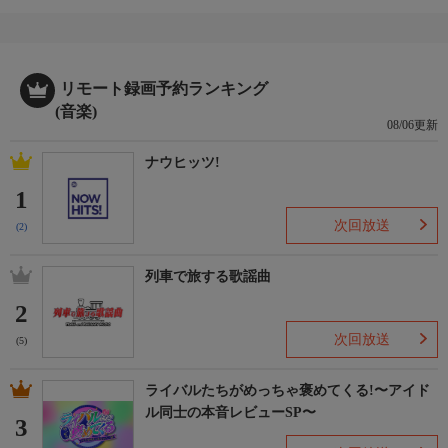
リモート録画予約ランキング
(音楽)
08/06更新
ナウヒッツ!
1
次回放送
(2)
列車で旅する歌謡曲
2
次回放送
(5)
ライバルたちがめっちゃ褒めてくる!〜アイド
ル同士の本音レビューSP〜
3