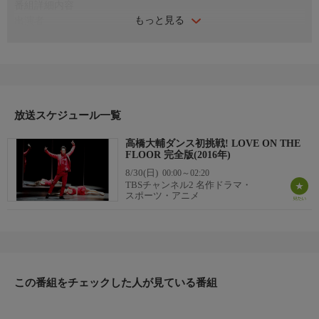
番組詳細内容
もっと見る
出演者
【出演】シェリル・バーク、クリスティ・ヤマグチ、メリル・デ
イヴィス、チャーリー・ホワイト
【ゲストダンサー】高橋大輔
番組内容
未公開映像を追加した完全版をオンエア！高橋大輔 氷上から舞
台へ！「ときめき」「情熱」「とまどい」「嫉妬」「無償の愛」
放送スケジュール一覧
といった、愛という感情の持つ、様々な面をトップフィギュアス
高橋大輔ダンス初挑戦! LOVE ON THE
ケーターたちが、卓抜したダンスで表現する全く新しいダンスシ
FLOOR 完全版(2016年)
ョー「LOVE ON THE FLOOR（ラヴ・オン・ザ・フロア）」。
8/30(日)
00:00～02:20
人生初の “挑戦”へ新たな一歩を踏み出した高橋のパフォーマンス
TBSチャンネル2 名作ドラマ・
に注目！
スポーツ・アニメ
番組概要
全1話
制作
TBS 2016
この番組をチェックした人が見ている番組