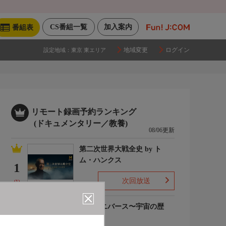
CS番組一覧
加入案内
番組表
地域変更
ログイン
設定地域：
東京 東エリア
リモート録画予約ランキング
(ドキュメンタリー／教養)
08/06更新
第二次世界大戦全史 by ト
ム・ハンクス
1
次回放送
(1)
ザ・ユニバース〜宇宙の歴
史〜S6
2