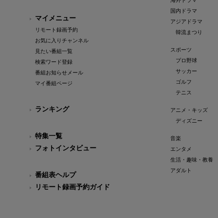
海外ドラマ
国内ドラマ
マイメニュー
アジアドラマ
リモート録画予約
韓流まつり
お気に入りチャンネル
スポーツ
見たい番組一覧
プロ野球
検索ワード登録
サッカー
番組お知らせメール
ゴルフ
マイ番組ページ
テニス
ランキング
アニメ・キッズ
ディズニー
特集一覧
音楽
フォトインタビュー
エンタメ
生活・趣味・教養
アダルト
番組表ヘルプ
リモート録画予約ガイド