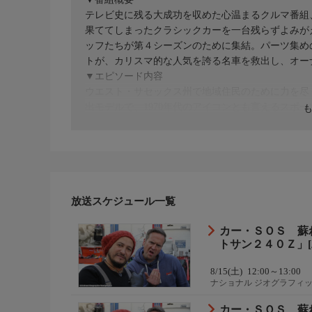
テレビ史に残る大成功を収めた心温まるクルマ番組、
果ててしまったクラシックカーを一台残らずよみが
ッフたちが第４シーズンのために集結。パーツ集め
トが、カリスマ的な人気を誇る名車を救出し、オー
▼エピソード内容
ウエスト・サセックス州で地域住民のために力を尽く
出モデルで、1970年代のアイコンとも言えるスポ
間にすっかり劣化してしまった。父親の献身的な活動
修理を依頼。最初は楽な仕事に見えたが、やがて予
のか。
放送スケジュール一覧
カー・ＳＯＳ 蘇
トサン２４０Ｚ」[
8/15(土)
12:00～13:00
ナショナル ジオグラフィ
カー・ＳＯＳ 蘇