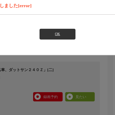
した[error]
OK
車、ダットサン２４０Ｚ」[二]
録画予約
見たい