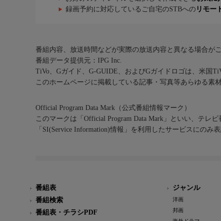
録画予約に対応しているご自宅のSTBへの
リモー
番組内容、放送時間などが実際の放送内容と異なる場合が
番組データ提供元：IPG Inc.
TiVo、Gガイド、G-GUIDE、およびGガイドロゴは、米国T
このホームページに掲載している記事・写真等あらゆる素
Official Program Data Mark（公式番組情報マーク）
このマークは「Official Program Data Mark」といい
「SI(Service Information)情報」を利用したサービ
番組表
ジャンル
番組検索
洋画
邦画
番組表・チラシPDF