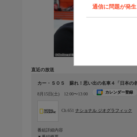
通信に問題が発生しま
直近の放送
カー・ＳＯＳ 蘇れ！思い出の名車４「日本の名
カレンダー登録
8月15日(土)
12:00〜13:00
Ch.651
ナショナル ジオグラフィック
番組詳細内容
▼番組概要