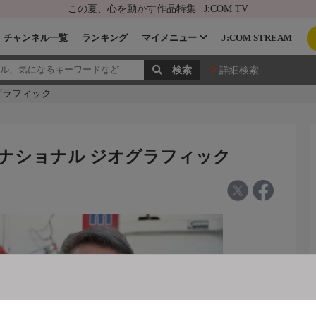
この夏、心を動かす作品特集 | J:COM TV
チャンネル一覧
ランキング
マイメニュー
J:COM STREAM
詳細検索
オグラフィック
- ナショナル ジオグラフィック