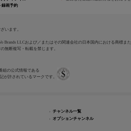
ト録画予約
ございます。
iVo Brands LLCおよび／またはその関連会社の日本国内における商標
材の無断複写・転載を禁じます。
、テレビ番組の公式情報である
スにのみ表記が許されているマークです。
チャンネル一覧
オプションチャンネル