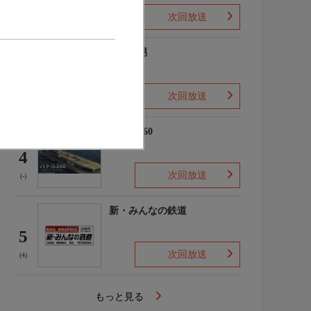
次回放送
(2)
ザ・森男
3
次回放送
(-)
バトル360
4
次回放送
(-)
新・みんなの鉄道
5
次回放送
(4)
もっと見る