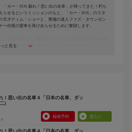
「カー・SOS 蘇れ！思い出の名車」が帰ってきた！朽ち
えらせるというミッションのもと、「カー・SOS」のスタ
の天才ティム・ショーと、整備の達人ファズ・タウンゼン
ナー自慢の愛車を再び走らせるために奮闘します。
してきたポール。愛車のダットサン240Zは日本からの輸
ーツカーだが、ポールが医師として多忙な日々を送っている
もっと見る
に報いるため、ポールの家族はティムとファズに240Zの
想を超える鉄さびの嵐が吹き荒れる。さて修理は間に合う
れ！思い出の名車４「日本の名車、ダッ
二]
録画予約
見たい
ック
れ！思い出の名車４「日本の名車、ダッ