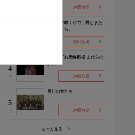
次回放送
(4)
あの花が咲く丘で、君とまた
出会えたら。
3
次回放送
(-)
楳図かずお恐怖劇場 まだらの
少女
4
次回放送
(-)
黒川の女たち
5
次回放送
(-)
もっと見る