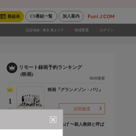
CS番組一覧
加入案内
番組表
地域変更
ログイン
設定地域：
東京 東エリア
リモート録画予約ランキング
(映画)
08/06更新
映画『グランメゾン・パリ』
1
次回放送
(-)
でっちあげ 〜殺人教師と呼ば
れた男
2