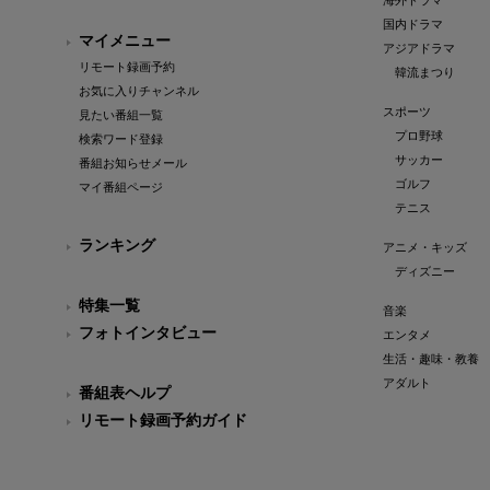
海外ドラマ
国内ドラマ
マイメニュー
アジアドラマ
リモート録画予約
韓流まつり
お気に入りチャンネル
スポーツ
見たい番組一覧
プロ野球
検索ワード登録
サッカー
番組お知らせメール
ゴルフ
マイ番組ページ
テニス
ランキング
アニメ・キッズ
ディズニー
特集一覧
音楽
フォトインタビュー
エンタメ
生活・趣味・教養
アダルト
番組表ヘルプ
リモート録画予約ガイド