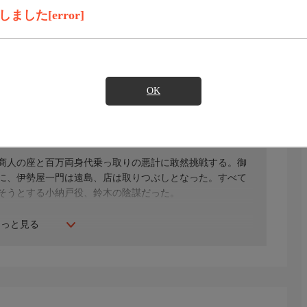
録画予約
見たい
した[error]
)のご契約が必要となります。
OK
形勲／三島雅夫／坂東好太郎
商人の座と百万両身代乗っ取りの悪計に敢然挑戦する。御
に、伊勢屋一門は遠島、店は取りつぶしとなった。すべて
そうとする小納戸役、鈴木の陰謀だった。
もっと見る