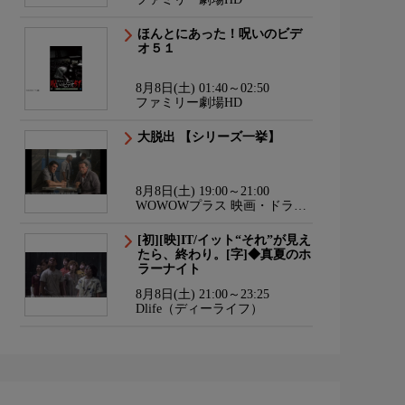
ほんとにあった！呪いのビデ
オ５１
8月8日(土) 01:40～02:50
ファミリー劇場HD
大脱出 【シリーズ一挙】
8月8日(土) 19:00～21:00
WOWOWプラス 映画・ドラ
マ・スポーツ・音楽
[初][映]IT/イット“それ”が見え
たら、終わり。[字]◆真夏のホ
ラーナイト
8月8日(土) 21:00～23:25
Dlife（ディーライフ）