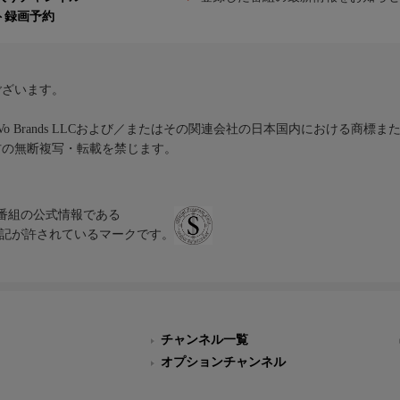
ト録画予約
ございます。
iVo Brands LLCおよび／またはその関連会社の日本国内における商標
材の無断複写・転載を禁じます。
、テレビ番組の公式情報である
スにのみ表記が許されているマークです。
チャンネル一覧
オプションチャンネル