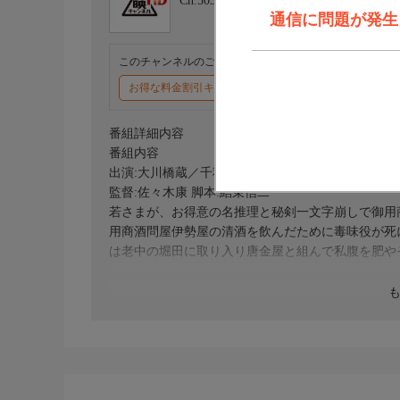
Ch.503
東映チャンネルHD
通信に問題が発生しま
このチャンネルのご視聴には、オプションチャンネル(有料
お得な料金割引キャンペーン実施中
番組詳細内容
番組内容
出演:大川橋蔵／千秋実／桜町弘子／三田佳子／山
監督:佐々木康 脚本:結束信二
若さまが、お得意の名推理と秘剣一文字崩しで御用
用商酒問屋伊勢屋の清酒を飲んだために毒味役が死
は老中の堀田に取り入り唐金屋と組んで私腹を肥や