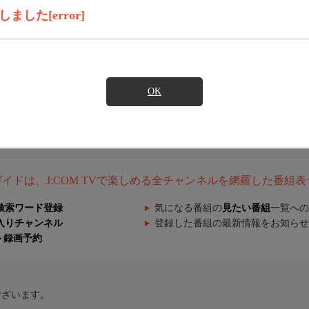
した[error]
OK
組ガイドは、J:COM TVで楽しめる全チャンネルを網羅した番組
検索ワード登録
気になる番組の
見たい番組
一覧への
入りチャンネル
登録した番組の最新情報をお知らせ
ト録画予約
ございます。