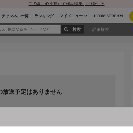
この夏、心を動かす作品特集 | J:COM TV
チャンネル一覧
ランキング
マイメニュー
J:COM STREAM
詳細検索
の放送予定はありません