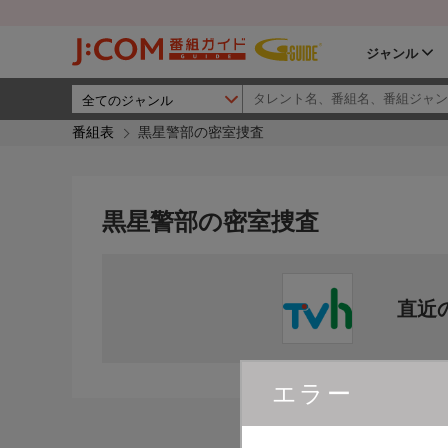
ジャンル
番組表
黒星警部の密室捜査
黒星警部の密室捜査
直近
エラー