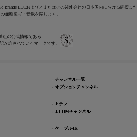
iVo Brands LLCおよび／またはその関連会社の日本国内における商標
材の無断複写・転載を禁じます。
、テレビ番組の公式情報である
スにのみ表記が許されているマークです。
チャンネル一覧
オプションチャンネル
J:テレ
J:COMチャンネル
ケーブル4K