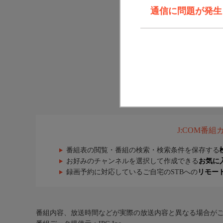
通信に問題が発生しま
J:COM番
番組表の閲覧・番組の検索・検索条件を保存する
お好みのチャンネルを選択して作成できる
お気に
録画予約に対応しているご自宅のSTBへの
リモー
番組内容、放送時間などが実際の放送内容と異なる場合が