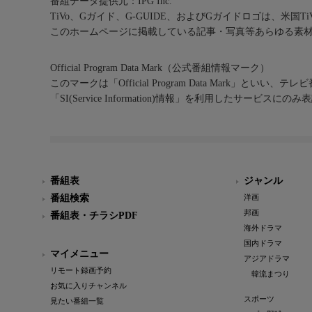
番組データ提供元：IPG Inc.
TiVo、Gガイド、G-GUIDE、およびGガイドロゴは、米国T
このホームページに掲載している記事・写真等あらゆる素
Official Program Data Mark（公式番組情報マーク）
このマークは「Official Program Data Mark」といい
「SI(Service Information)情報」を利用したサービ
番組表
ジャンル
番組検索
洋画
邦画
番組表・チラシPDF
海外ドラマ
国内ドラマ
マイメニュー
アジアドラマ
リモート録画予約
韓流まつり
お気に入りチャンネル
スポーツ
見たい番組一覧