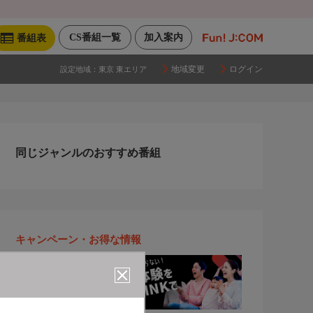
CS番組一覧
加入案内
番組表
地域変更
ログイン
設定地域：
東京 東エリア
同じジャンルのおすすめ番組
キャンペーン・お得な情報