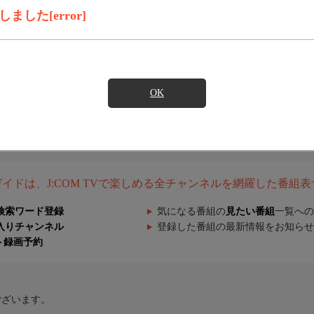
した[error]
OK
組ガイドは、J:COM TVで楽しめる全チャンネルを網羅した番組
検索ワード登録
気になる番組の
見たい番組
一覧への
入りチャンネル
登録した番組の最新情報をお知らせ
ト録画予約
ございます。