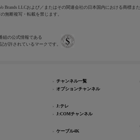
iVo Brands LLCおよび／またはその関連会社の日本国内における商標
材の無断複写・転載を禁じます。
、テレビ番組の公式情報である
スにのみ表記が許されているマークです。
チャンネル一覧
オプションチャンネル
J:テレ
J:COMチャンネル
ケーブル4K