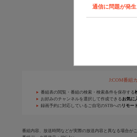
通信に問題が発生しま
J:COM番
番組表の閲覧・番組の検索・検索条件を保存する
お好みのチャンネルを選択して作成できる
お気に
録画予約に対応しているご自宅のSTBへの
リモー
番組内容、放送時間などが実際の放送内容と異なる場合が