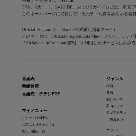
番組データ提供元：IPG Inc.
TiVo、Gガイド、G-GUIDE、およびGガイドロゴは、米国T
このホームページに掲載している記事・写真等あらゆる素
Official Program Data Mark（公式番組情報マーク）
このマークは「Official Program Data Mark」といい
「SI(Service Information)情報」を利用したサービ
番組表
ジャンル
番組検索
洋画
邦画
番組表・チラシPDF
海外ドラマ
国内ドラマ
マイメニュー
アジアドラマ
リモート録画予約
韓流まつり
お気に入りチャンネル
スポーツ
見たい番組一覧