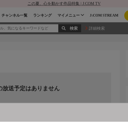
この夏、心を動かす作品特集 | J:COM TV
チャンネル一覧
ランキング
マイメニュー
J:COM STREAM
詳細検索
の放送予定はありません