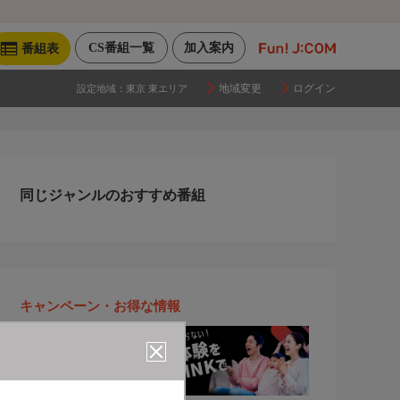
CS番組一覧
加入案内
番組表
地域変更
ログイン
設定地域：
東京 東エリア
同じジャンルのおすすめ番組
キャンペーン・お得な情報