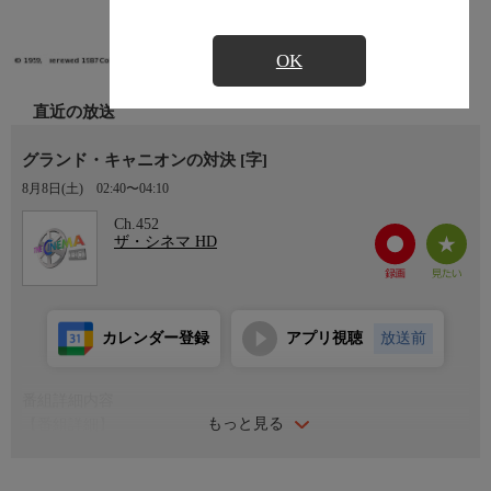
OK
直近の放送
グランド・キャニオンの対決 [字]
8月8日(土)
02:40〜04:10
Ch.452
ザ・シネマ HD
カレンダー登録
アプリ視聴
放送前
番組詳細内容
もっと見る
【番組詳細】
骨太なアクション映画に定評のあるドン・シーゲル監督が、グラ
ンド・キャニオンを舞台に描く犯罪捜査劇。雄大な景色を活かし