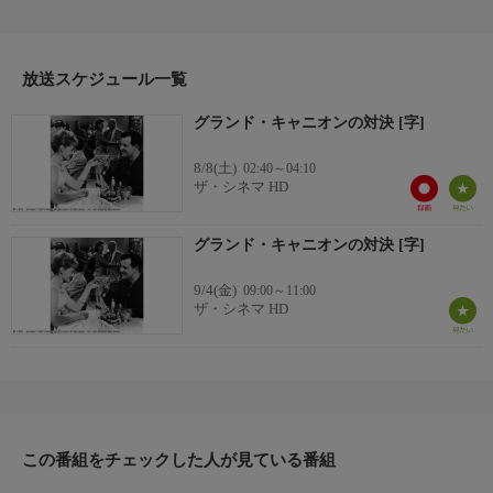
たスケール満点の映像で、シーゲル監督ならではのスピード感あ
ふれる演出が冴え渡る。(1959年・アメリカ・80分・カラー)
【監督】ドン・シーゲル
【出演】コーネル・ワイルド、ヴィクトリア・ショウ、ミッキ
放送スケジュール一覧
ー・ショーネシー、ライアン・ガリックほか
グランド・キャニオンの対決 [字]
8/8(土)
02:40～04:10
ザ・シネマ HD
グランド・キャニオンの対決 [字]
9/4(金)
09:00～11:00
ザ・シネマ HD
この番組をチェックした人が見ている番組