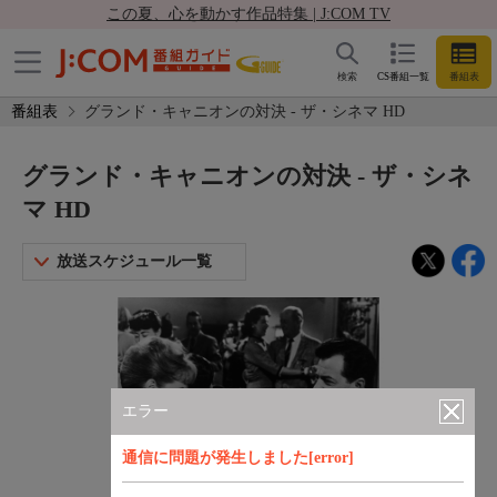
この夏、心を動かす作品特集 | J:COM TV
検索
CS番組一覧
番組表
番組表
グランド・キャニオンの対決 - ザ・シネマ HD
グランド・キャニオンの対決 - ザ・シネ
マ HD
放送スケジュール一覧
エラー
通信に問題が発生しました[error]