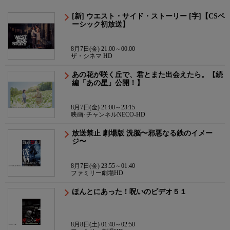
[新] ウエスト・サイド・ストーリー [字]【CSベ
ーシック初放送】
8月7日(金) 21:00～00:00
ザ・シネマ HD
あの花が咲く丘で、君とまた出会えたら。【続
編「あの星」公開！】
8月7日(金) 21:00～23:15
映画･チャンネルNECO-HD
放送禁止 劇場版 洗脳〜邪悪なる鉄のイメー
ジ〜
8月7日(金) 23:55～01:40
ファミリー劇場HD
ほんとにあった！呪いのビデオ５１
8月8日(土) 01:40～02:50