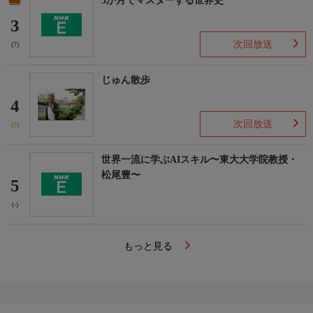
3か月でマスターする世界史
3
次回放送
(7)
じゅん散歩
4
次回放送
(3)
世界一流に学ぶAIスキル〜東大大学院教授・
松尾豊〜
5
(-)
もっと見る