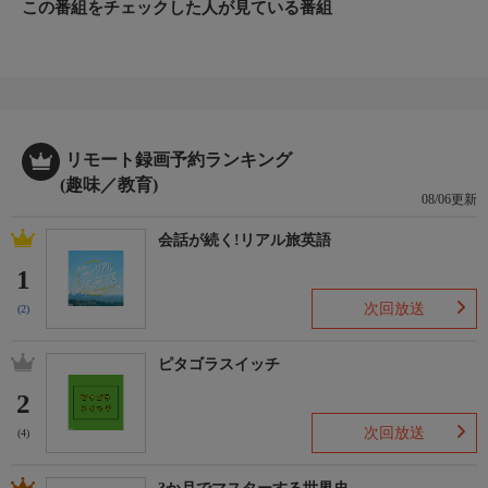
この番組をチェックした人が見ている番組
リモート録画予約ランキング
(趣味／教育)
08/06更新
会話が続く!リアル旅英語
1
次回放送
(2)
ピタゴラスイッチ
2
次回放送
(4)