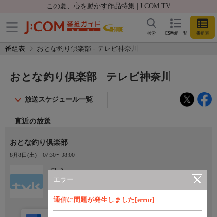
この夏、心を動かす作品特集 | J:COM TV
検索
CS番組一覧
番組表
番組表
おとな釣り倶楽部 - テレビ神奈川
おとな釣り倶楽部 - テレビ神奈川
放送スケジュール一覧
直近の放送
おとな釣り倶楽部
8月8日(土)
07:30〜08:00
Ch.3
テレビ神奈川
エラー
通信に問題が発生しました[error]