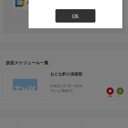
カレンダー登録
アプリ視聴
放送前
OK
番組内容
もっと見る
ライバル、師弟、友人−釣りがもたらした人生の宝物
番組概要
これまでに釣りの面白さを体験したことのない方はもちろん、か
つて釣りをしたことはあるが、現在は竿を置いてしまった方。ま
た、釣りはしているが、もっと別の釣種に挑戦してみたいという
方を応援する活動です。
放送スケジュール一覧
日本各地を訪ね、より深く自然を身近に感じながら、その土地の
おとな釣り倶楽部
歴史や文化と触れ合い、自分で釣った魚を堪能する……。日々を
さらに充実させ、上質な時間を満喫するための情報をお伝えしま
8/8(土)
07:30～08:00
す。
テレビ神奈川