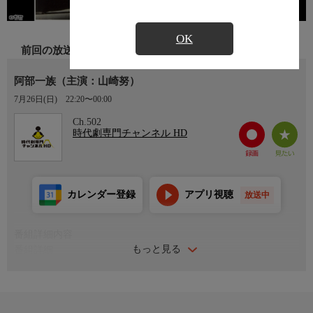
OK
前回の放送
阿部一族（主演：山崎努）
7月26日(日)
22:20〜00:00
Ch.502
時代劇専門チャンネル HD
カレンダー登録
アプリ視聴
放送中
番組詳細内容
もっと見る
番組詳細
寛永１８年春、肥後の藩主・細川忠利が病死した。忠利は家臣ら
に殉死を禁じたが、恩のあった家臣らは次々に殉死。新藩主で息
子の光尚は殉死差止めの令を出した。忠利の言いつけを守ってき
た阿部弥一右衛門（山崎努）だったが、臆病者扱いされ、家族の