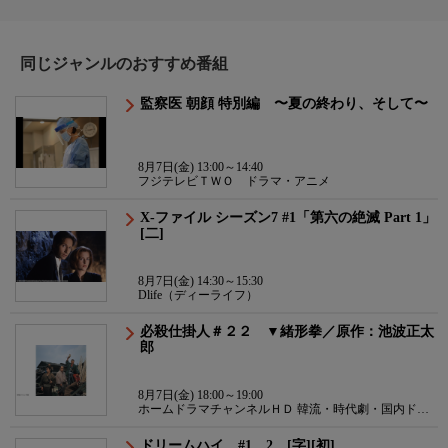
同じジャンルのおすすめ番組
監察医 朝顔 特別編 〜夏の終わり、そして〜
8月7日(金) 13:00～14:40
フジテレビＴＷＯ ドラマ・アニメ
X-ファイル シーズン7 #1「第六の絶滅 Part 1」
[二]
8月7日(金) 14:30～15:30
Dlife（ディーライフ）
必殺仕掛人＃２２ ▼緒形拳／原作：池波正太
郎
8月7日(金) 18:00～19:00
ホームドラマチャンネルＨＤ 韓流・時代劇・国内ドラ
マ
ドリームハイ #1、2 [字][初]