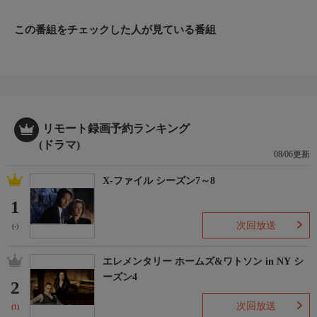
名誉のため殉死を決心する。光尚はその殉死に腹を立て、阿部一
族を殉死者の遺族として扱わなかった。
この番組をチェックした人が見ている番組
番組詳細
納得のできない長男・権兵衛（蟹江敬三）は、忠利の一周忌法要
に光尚の目の前で髻（もとどり）を切り、打ち首にされてしまっ
た。次男・弥五兵衛（佐藤浩市）ら兄弟は権兵衛の首を取り戻
し、阿部の屋敷に立てこもる。白装束で光尚の討手に立ち向かう
阿部一族の最後の抵抗が始まった…。
リモート録画予約ランキング
(ドラマ)
08/06更新
X-ファイル シーズン7～8
1
次回放送
(-)
エレメンタリー ホームズ&ワトソン in NY シ
ーズン4
2
次回放送
(1)