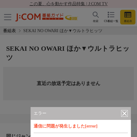
この夏、心を動かす作品特集 | J:COM TV
検索
CS番組一覧
番組表
番組表
SEKAI NO OWARI ほか▼ウルトラヒッツ
SEKAI NO OWARI ほか▼ウルトラヒッ
ツ
直近の放送予定はありません
エラー
通信に問題が発生しました[error]
同じジャンルのおすすめ番組