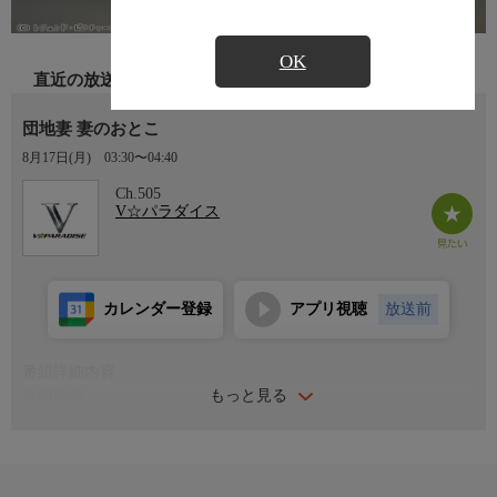
OK
直近の放送
団地妻 妻のおとこ
8月17日(月)
03:30〜04:40
Ch.505
V☆パラダイス
カレンダー登録
アプリ視聴
放送前
番組詳細内容
もっと見る
番組内容
マンモス団地に住む専業主婦の沙絵は真面目に働く夫・良雄のお
かげで気ままな生活を送っている。しかし、あるとき良雄がリス
トラされてしまう。夫の窮地を救いたいと、主婦仲間から紹介さ
れた怪しいバイトを始める沙絵だったが・・・。