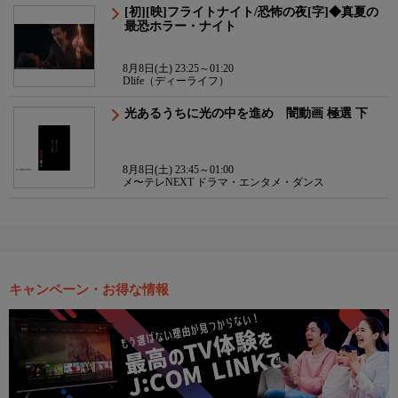
[初][映]フライトナイト/恐怖の夜[字]◆真夏の
最恐ホラー・ナイト
8月8日(土) 23:25～01:20
Dlife（ディーライフ）
光あるうちに光の中を進め 闇動画 極選 下
8月8日(土) 23:45～01:00
メ〜テレNEXT ドラマ・エンタメ・ダンス
キャンペーン・お得な情報