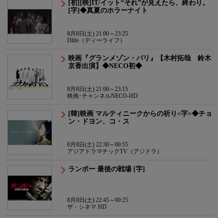
[初][映]IT/イット“それ”が見えたら、終わり。
[字]◆真夏のホラーナイト
8月8日(土) 21:00～23:25
Dlife（ディーライフ）
映画『グランメゾン・パリ』【木村拓哉 鈴木
京香出演】◆NECO初◆
8月8日(土) 21:00～23:15
映画･チャンネルNECO-HD
[韓]映画 マルティニークからの祈り<字>◆チョ
ン・ドヨン、コ・ス
8月8日(土) 22:30～00:55
アジアドラマチックTV（アジドラ）
ランボー 最後の戦場 [字]
8月8日(土) 22:45～00:25
ザ・シネマ HD