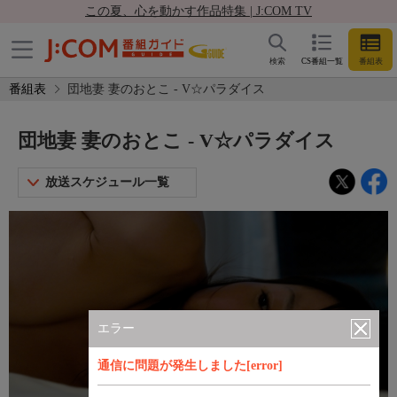
この夏、心を動かす作品特集 | J:COM TV
検索
CS番組一覧
番組表
番組表
団地妻 妻のおとこ - V☆パラダイス
団地妻 妻のおとこ - V☆パラダイス
放送スケジュール一覧
エラー
通信に問題が発生しました[error]