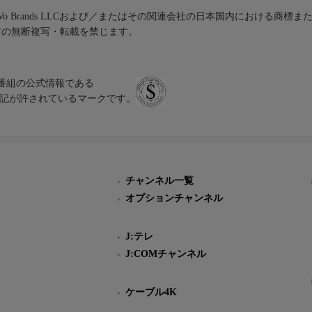
iVo Brands LLCおよび／またはその関連会社の日本国内における商標
材の無断複写・転載を禁じます。
、テレビ番組の公式情報である
スにのみ表記が許されているマークです。
チャンネル一覧
オプションチャンネル
J:テレ
J:COMチャンネル
ケーブル4K