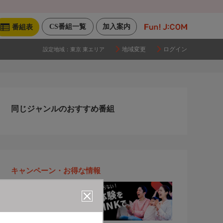
CS番組一覧
加入案内
番組表
地域変更
ログイン
設定地域：
東京 東エリア
同じジャンルのおすすめ番組
キャンペーン・お得な情報