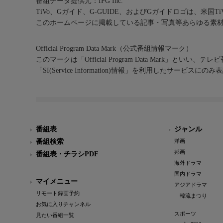
番組データ提供元：IPG Inc.
TiVo、Gガイド、G-GUIDE、およびGガイドロゴは、米国T
このホームページに掲載している記事・写真等あらゆる素
Official Program Data Mark（公式番組情報マーク）
このマークは「Official Program Data Mark」といい
「SI(Service Information)情報」を利用したサービ
番組表
ジャンル
番組検索
洋画
邦画
番組表・チラシPDF
海外ドラマ
国内ドラマ
マイメニュー
アジアドラマ
リモート録画予約
韓流まつり
お気に入りチャンネル
スポーツ
見たい番組一覧