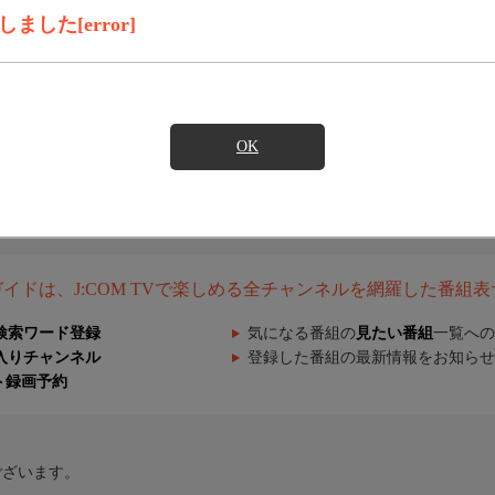
した[error]
OK
組ガイドは、J:COM TVで楽しめる全チャンネルを網羅した番組
検索ワード登録
気になる番組の
見たい番組
一覧への
入りチャンネル
登録した番組の最新情報をお知らせ
ト録画予約
ございます。