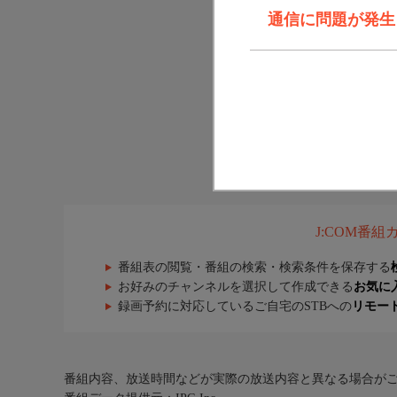
通信に問題が発生しま
J:COM番
番組表の閲覧・番組の検索・検索条件を保存する
お好みのチャンネルを選択して作成できる
お気に
録画予約に対応しているご自宅のSTBへの
リモー
番組内容、放送時間などが実際の放送内容と異なる場合が