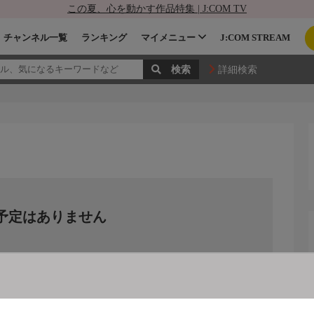
この夏、心を動かす作品特集 | J:COM TV
チャンネル一覧
ランキング
マイメニュー
J:COM STREAM
詳細検索
予定はありません