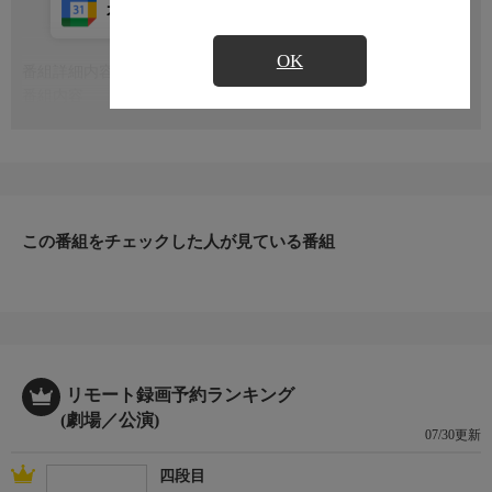
カレンダー登録
アプリ視聴
放送中
OK
番組詳細内容
もっと見る
番組内容
『読書の時間』は、六代 桂文枝の作の創作落語。『佐々木政
談』は、昭和の大名人・六代目三遊亭圓生の十八番であり、機転
の利く子供が才能を認められ出世する物語。
シリーズ名
「粋 らくご」〜生きてりゃいろいろあらぁね、と噺家は言っ
た〜
この番組をチェックした人が見ている番組
リモート録画予約ランキング
(劇場／公演)
07/30更新
四段目