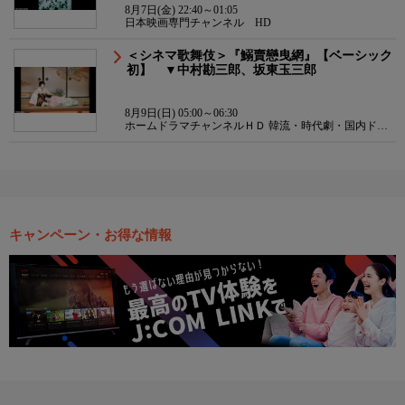
8月7日(金) 22:40～01:05
日本映画専門チャンネル HD
＜シネマ歌舞伎＞『鰯賣戀曳網』【ベーシック
初】 ▼中村勘三郎、坂東玉三郎
8月9日(日) 05:00～06:30
ホームドラマチャンネルＨＤ 韓流・時代劇・国内ドラ
マ
キャンペーン・お得な情報