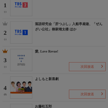
1
(-)
落語研究会「肝つぶし」入船亭扇遊、「ぜん
ざい公社」柳家権太楼 ほか
2
(-)
愛, Love Revue!
3
次回放送
(-)
よしもと新喜劇
4
次回放送
(8)
お藤松五郎