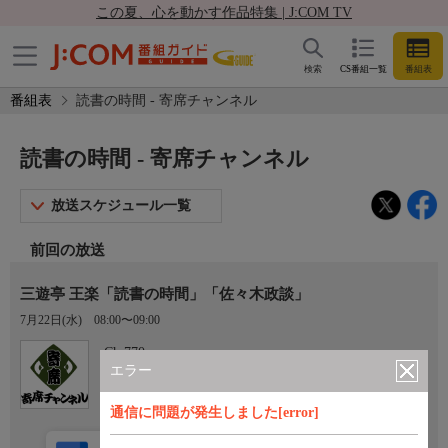
この夏、心を動かす作品特集 | J:COM TV
検索
CS番組一覧
番組表
番組表
読書の時間 - 寄席チャンネル
読書の時間 - 寄席チャンネル
放送スケジュール一覧
前回の放送
三遊亭 王楽「読書の時間」「佐々木政談」
7月22日(水)
08:00〜09:00
Ch.770
寄席チャンネル
エラー
通信に問題が発生しました[error]