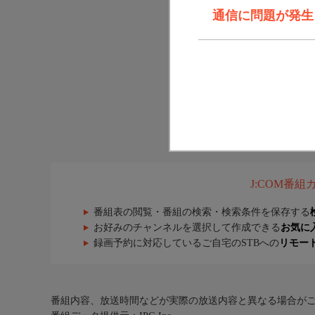
通信に問題が発生しま
J:COM番
番組表の閲覧・番組の検索・検索条件を保存する
お好みのチャンネルを選択して作成できる
お気に
録画予約に対応しているご自宅のSTBへの
リモー
番組内容、放送時間などが実際の放送内容と異なる場合が