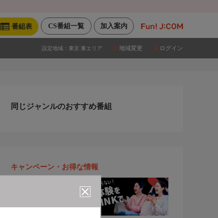
CS番組一覧
加入案内
番組表
地域変更
ログイン
設定地域：
東京 東エリア
同じジャンルのおすすめ番組
キャンペーン・お得な情報