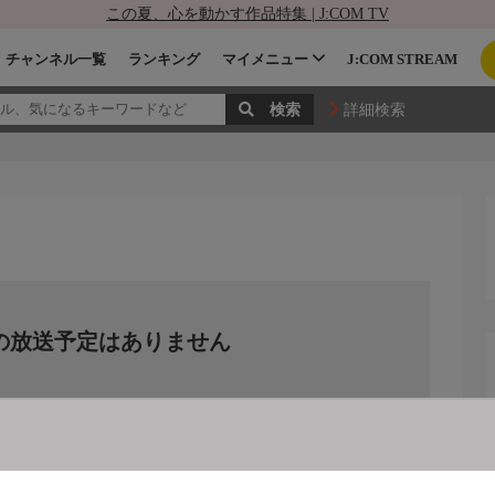
この夏、心を動かす作品特集 | J:COM TV
チャンネル一覧
ランキング
マイメニュー
J:COM STREAM
詳細検索
の放送予定はありません