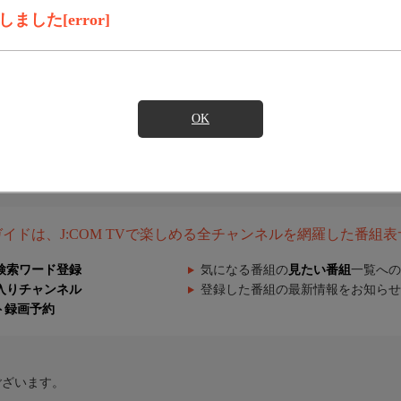
した[error]
OK
組ガイドは、J:COM TVで楽しめる全チャンネルを網羅した番組
検索ワード登録
気になる番組の
見たい番組
一覧への
入りチャンネル
登録した番組の最新情報をお知らせ
ト録画予約
ございます。