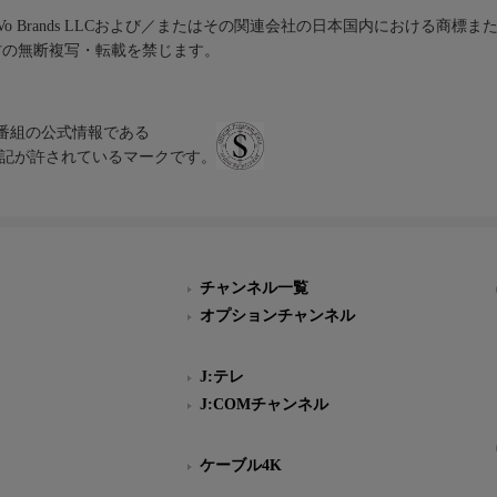
iVo Brands LLCおよび／またはその関連会社の日本国内における商標
材の無断複写・転載を禁じます。
、テレビ番組の公式情報である
スにのみ表記が許されているマークです。
チャンネル一覧
オプションチャンネル
J:テレ
J:COMチャンネル
ケーブル4K