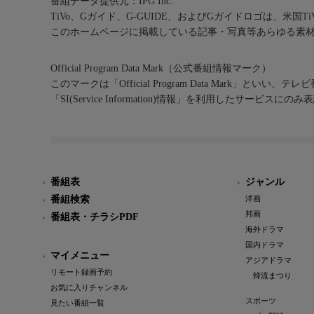
番組データ提供元：IPG Inc.
TiVo、Gガイド、G-GUIDE、およびGガイドロゴは、米国T
このホームページに掲載している記事・写真等あらゆる素
Official Program Data Mark（公式番組情報マーク）
このマークは「Official Program Data Mark」といい
「SI(Service Information)情報」を利用したサービ
番組表
ジャンル
番組検索
洋画
邦画
番組表・チラシPDF
海外ドラマ
国内ドラマ
マイメニュー
アジアドラマ
リモート録画予約
韓流まつり
お気に入りチャンネル
スポーツ
見たい番組一覧