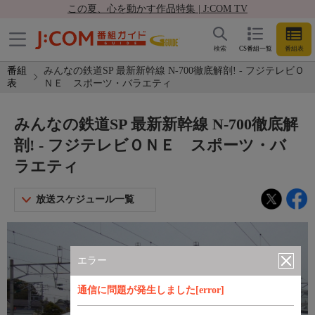
この夏、心を動かす作品特集 | J:COM TV
検索
CS番組一覧
番組表
番組
みんなの鉄道SP 最新新幹線 N-700徹底解剖! - フジテレビＯ
表
ＮＥ スポーツ・バラエティ
みんなの鉄道SP 最新新幹線 N-700徹底解
剖! - フジテレビＯＮＥ スポーツ・バ
ラエティ
放送スケジュール一覧
エラー
通信に問題が発生しました[error]