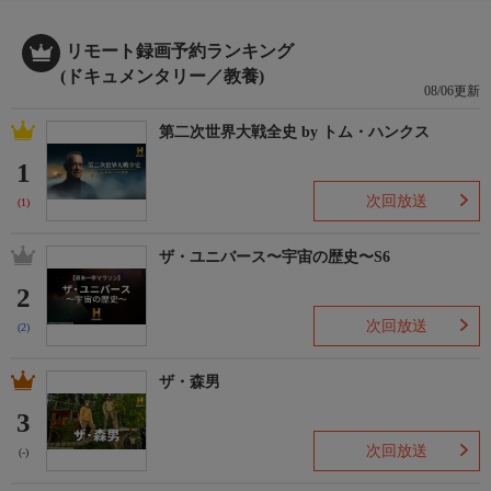
リモート録画予約ランキング
(ドキュメンタリー／教養)
08/06更新
第二次世界大戦全史 by トム・ハンクス
1
次回放送
(1)
ザ・ユニバース〜宇宙の歴史〜S6
2
次回放送
(2)
ザ・森男
3
次回放送
(-)