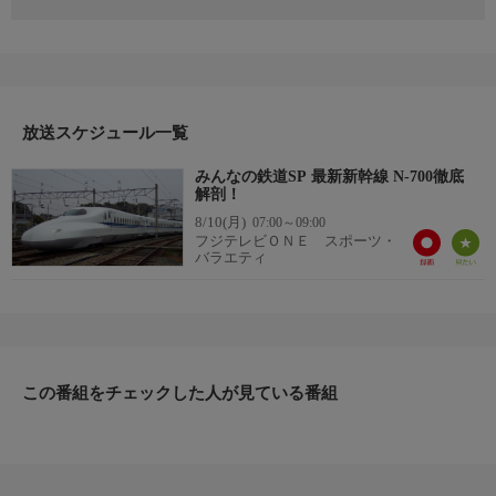
「みんなの鉄道SP 最新新幹線 N-700徹底解剖！」
最新鋭のN-700は、東海道新幹線区間のスピードアップのため
に、最新技術を駆使した特別仕様。振り子式を採用し、先頭車両
の形状も新たに設計された。その構造に徹底的にこだわり、部品
から組み立てられ、完成するまでの工程に密着。試験車両に同乗
しその様子を徹底解説する。
放送スケジュール一覧
＜ナレーション＞堺正幸アナ
みんなの鉄道SP 最新新幹線 N-700徹底
（初回放送 2007年6月17日）
解剖！
8/10(月)
07:00～09:00
フジテレビＯＮＥ スポーツ・
バラエティ
この番組をチェックした人が見ている番組