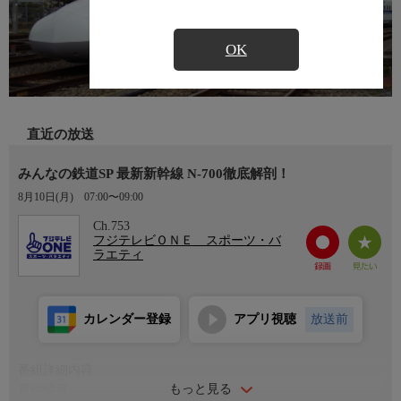
OK
直近の放送
みんなの鉄道SP 最新新幹線 N-700徹底解剖！
8月10日(月)
07:00〜09:00
Ch.753
フジテレビＯＮＥ スポーツ・バ
ラエティ
カレンダー登録
アプリ視聴
放送前
番組詳細内容
もっと見る
番組情報