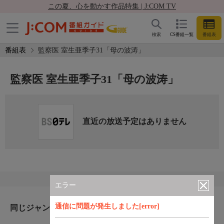
この夏、心を動かす作品特集 | J:COM TV
検索
CS番組一覧
番組表
番組表
監察医 室生亜季子31「母の波涛」
監察医 室生亜季子31「母の波涛」
直近の放送予定はありません
エラー
通信に問題が発生しました[error]
同じジャンルのおすすめ番組