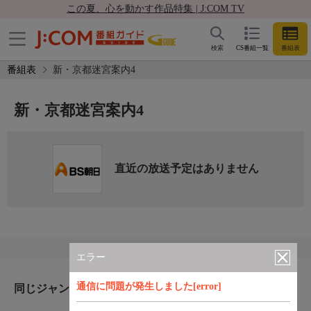
この夏、心を動かす作品特集 | J:COM TV
検索
CS番組一覧
番組表
番組表
新・京都迷宮案内4
新・京都迷宮案内4
直近の放送予定はありません
エラー
通信に問題が発生しました[error]
同じジャンルのおすすめ番組