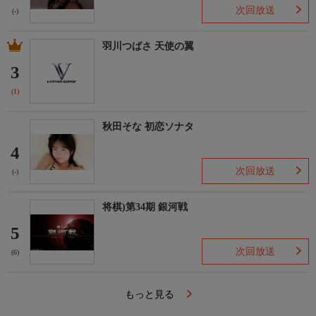
次回放送
(-)
羽川つばさ 天使の翼
3
(1)
秋田そな 初恋ソナタ
4
次回放送
(-)
将棋)第34期 銀河戦
5
次回放送
(6)
もっと見る