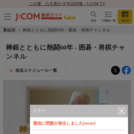
この夏、心を動かす作品特集 | J:COM TV
検索
CS番組一覧
番組表
番組表
棒銀とともに熱闘60年 - 囲碁・将棋チャンネル
棒銀とともに熱闘60年 - 囲碁・将棋チャ
ンネル
放送スケジュール一覧
エラー
通信に問題が発生しました[error]