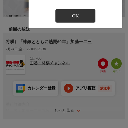
OK
前回の放送
将棋）「棒銀とともに熱闘60年」加藤一二三
7月24日(金)
22:00〜23:38
Ch.700
囲碁・将棋チャンネル
カレンダー登録
アプリ視聴
放送中
番組詳細内容
もっと見る
解 説：加藤一二三九段
聞き手：高野秀行六段、山田久美女流四段