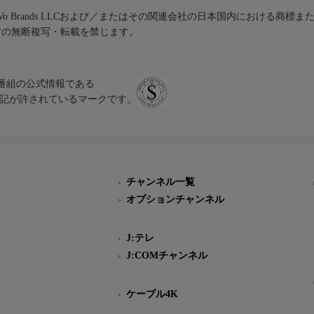
iVo Brands LLCおよび／またはその関連会社の日本国内における商標
材の無断複写・転載を禁じます。
、テレビ番組の公式情報である
スにのみ表記が許されているマークです。
チャンネル一覧
オプションチャンネル
J:テレ
J:COMチャンネル
ケーブル4K