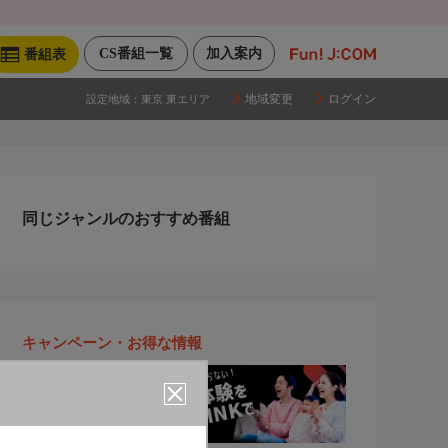
CS番組一覧
加入案内
番組表
地域変更
ログイン
設定地域：
東京 東エリア
同じジャンルのおすすめ番組
キャンペーン・お得な情報