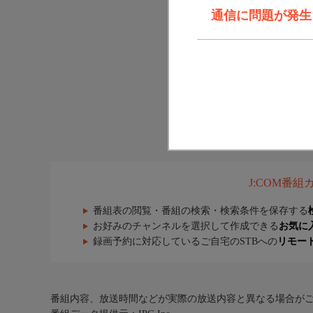
通信に問題が発生しま
J:COM番
番組表の閲覧・番組の検索・検索条件を保存する
お好みのチャンネルを選択して作成できる
お気に
録画予約に対応しているご自宅のSTBへの
リモー
番組内容、放送時間などが実際の放送内容と異なる場合が