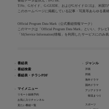
番組データ提供元：IPG Inc.
TiVo、Gガイド、G-GUIDE、およびGガイドロゴは、米国T
このホームページに掲載している記事・写真等あらゆる素
Official Program Data Mark（公式番組情報マーク）
このマークは「Official Program Data Mark」といい
「SI(Service Information)情報」を利用したサービ
番組表
ジャンル
番組検索
洋画
邦画
番組表・チラシPDF
海外ドラマ
国内ドラマ
マイメニュー
アジアドラマ
リモート録画予約
韓流まつり
お気に入りチャンネル
スポーツ
見たい番組一覧