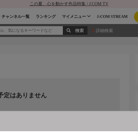
この夏、心を動かす作品特集 | J:COM TV
チャンネル一覧
ランキング
マイメニュー
J:COM STREAM
詳細検索
予定はありません