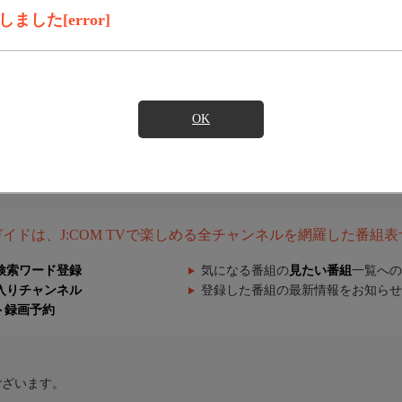
した[error]
OK
組ガイドは、J:COM TVで楽しめる全チャンネルを網羅した番組
検索ワード登録
気になる番組の
見たい番組
一覧への
入りチャンネル
登録した番組の最新情報をお知らせ
ト録画予約
ございます。