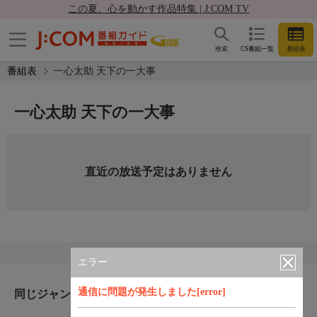
この夏、心を動かす作品特集 | J:COM TV
検索
CS番組一覧
番組表
番組表
一心太助 天下の一大事
一心太助 天下の一大事
直近の放送予定はありません
エラー
通信に問題が発生しました[error]
同じジャンルのおすすめ番組