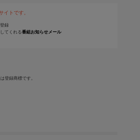
表サイトです。
登録
してくれる
番組お知らせメール
または登録商標です。