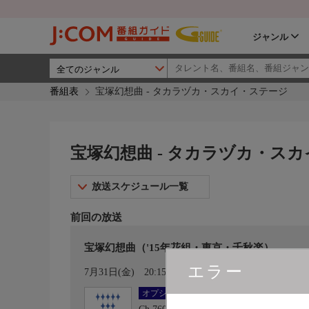
ジャンル
番組表
宝塚幻想曲 - タカラヅカ・スカイ・ステージ
宝塚幻想曲 - タカラヅカ・ス
放送スケジュール一覧
前回の放送
宝塚幻想曲（'15年花組・東京・千秋楽）
エラー
カレンダー登録
7月31日(金)
20:15〜21:45
オプション