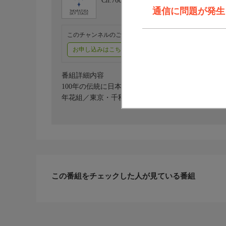
Ch.760
タカラヅカ・スカイ・ステージ
通信に問題が発生しま
このチャンネルのご視聴には、オプションチャンネル(有料
お申し込みはこちら
ご利用料金はこちら
番組詳細内容
100年の伝統に日本古来の美をちりばめ、時にクラ
年花組／東京・千秋楽／出演：明日海りお、花乃まりあ
この番組をチェックした人が見ている番組