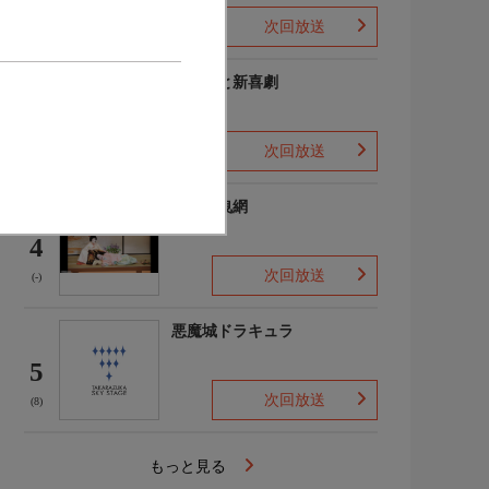
歌劇-」感謝祭
次回放送
(-)
よしもと新喜劇
3
次回放送
(4)
鰯賣戀曳網
4
次回放送
(-)
悪魔城ドラキュラ
5
次回放送
(8)
もっと見る