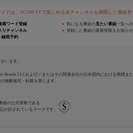
組ガイドは、J:COM TVで楽しめる全チャンネルを網羅した番組
検索ワード登録
気になる番組の
見たい番組
一覧への
入りチャンネル
登録した番組の最新情報をお知らせ
ト録画予約
ございます。
iVo Brands LLCおよび／またはその関連会社の日本国内における商標
材の無断複写・転載を禁じます。
、テレビ番組の公式情報である
スにのみ表記が許されているマークです。