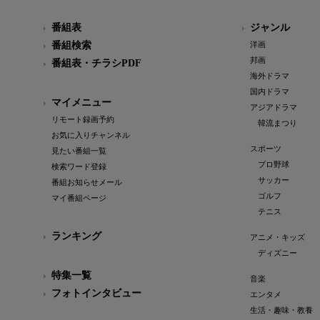
番組表
ジャンル
番組検索
洋画
邦画
番組表・チラシPDF
海外ドラマ
国内ドラマ
マイメニュー
アジアドラマ
リモート録画予約
韓流まつり
お気に入りチャンネル
スポーツ
見たい番組一覧
プロ野球
検索ワード登録
サッカー
番組お知らせメール
ゴルフ
マイ番組ページ
テニス
ランキング
アニメ・キッズ
ディズニー
特集一覧
音楽
フォトインタビュー
エンタメ
生活・趣味・教養