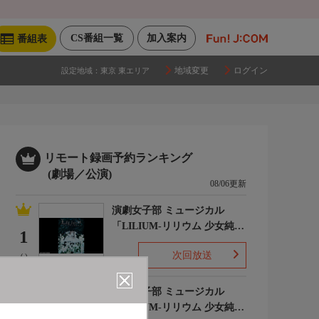
CS番組一覧
加入案内
番組表
地域変更
ログイン
設定地域：
東京 東エリア
リモート録画予約ランキング
(劇場／公演)
08/06更新
演劇女子部 ミュージカル
「LILIUM-リリウム 少女純潔
1
歌劇-」
次回放送
(-)
演劇女子部 ミュージカル
「LILIUM-リリウム 少女純潔
2