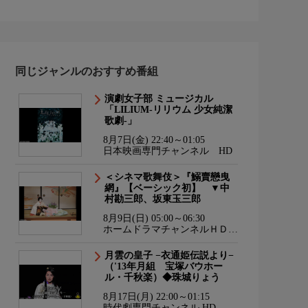
同じジャンルのおすすめ番組
演劇女子部 ミュージカル
「LILIUM-リリウム 少女純潔
歌劇-」
8月7日(金) 22:40～01:05
日本映画専門チャンネル HD
＜シネマ歌舞伎＞『鰯賣戀曳
網』【ベーシック初】 ▼中
村勘三郎、坂東玉三郎
8月9日(日) 05:00～06:30
ホームドラマチャンネルＨＤ
韓流・時代劇・国内ドラマ
月雲の皇子 −衣通姫伝説より−
（'13年月組 宝塚バウホー
ル・千秋楽）◆珠城りょう
8月17日(月) 22:00～01:15
時代劇専門チャンネル HD