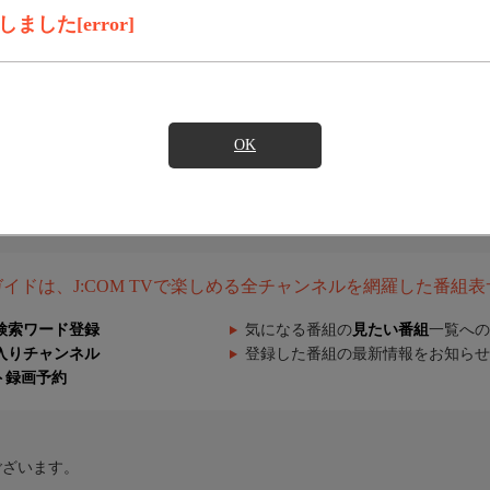
した[error]
OK
組ガイドは、J:COM TVで楽しめる全チャンネルを網羅した番組
検索ワード登録
気になる番組の
見たい番組
一覧への
入りチャンネル
登録した番組の最新情報をお知らせ
ト録画予約
ございます。