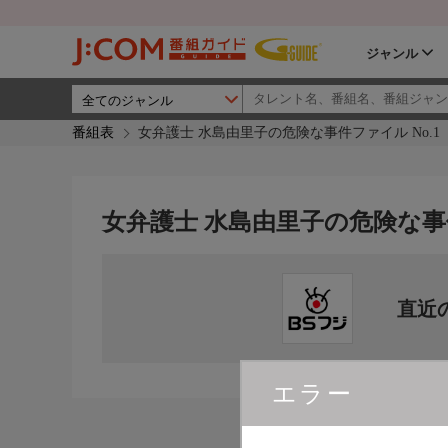
ジャンル
番組表
女弁護士 水島由里子の危険な事件ファイル No.1
女弁護士 水島由里子の危険な事件
直近
エラー