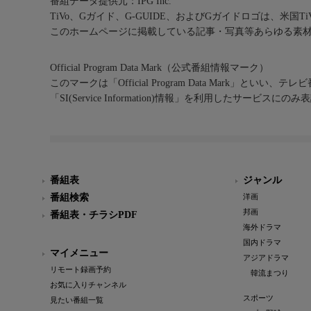
番組データ提供元：IPG Inc.
TiVo、Gガイド、G-GUIDE、およびGガイドロゴは、米国T
このホームページに掲載している記事・写真等あらゆる素
Official Program Data Mark（公式番組情報マーク）
このマークは「Official Program Data Mark」といい
「SI(Service Information)情報」を利用したサービ
番組表
ジャンル
番組検索
洋画
邦画
番組表・チラシPDF
海外ドラマ
国内ドラマ
マイメニュー
アジアドラマ
リモート録画予約
韓流まつり
お気に入りチャンネル
スポーツ
見たい番組一覧