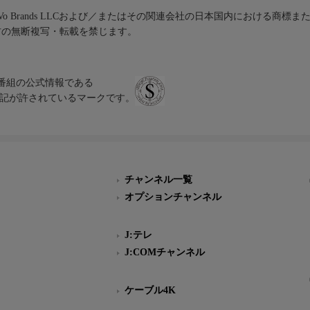
iVo Brands LLCおよび／またはその関連会社の日本国内における商標
材の無断複写・転載を禁じます。
、テレビ番組の公式情報である
スにのみ表記が許されているマークです。
チャンネル一覧
オプションチャンネル
J:テレ
J:COMチャンネル
ケーブル4K