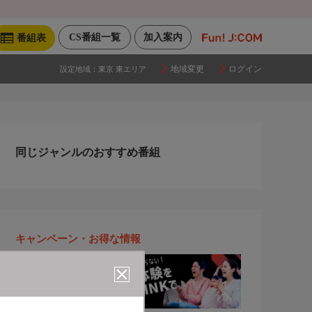
CS番組一覧
加入案内
番組表
地域変更
ログイン
設定地域：
東京 東エリア
同じジャンルのおすすめ番組
キャンペーン・お得な情報