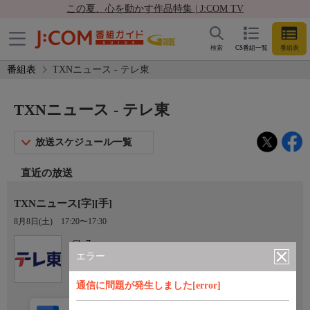
この夏、心を動かす作品特集 | J:COM TV
検索
CS番組一覧
番組表
番組表
TXNニュース - テレ東
TXNニュース - テレ東
放送スケジュール一覧
直近の放送
TXNニュース[字][手]
8月8日(土)
17:20〜17:30
Ch.7
テレ東
エラー
通信に問題が発生しました[error]