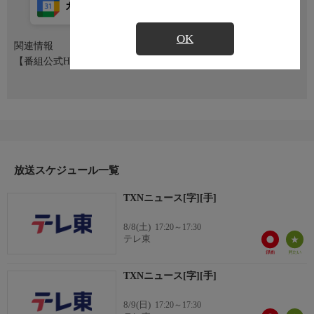
カレンダー登録
アプリ視聴
放送前
OK
関連情報
【番組公式HP】https://www.tv-tokyo.co.jp/txn/
放送スケジュール一覧
TXNニュース[字][手]
8/8(土)
17:20～17:30
テレ東
TXNニュース[字][手]
8/9(日)
17:20～17:30