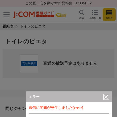
この夏、心を動かす作品特集 | J:COM TV
検索
CS番組一覧
番組表
番組表
トイレのピエタ
トイレのピエタ
直近の放送予定はありません
エラー
通信に問題が発生しました[error]
同じジャンルのおすすめ番組