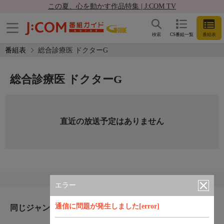
この夏、心を動かす作品特集 | J:COM TV
検索
CS番組一覧
番組表
番組表
総合診療医 ドクターG
総合診療医 ドクターG
直近の放送予定はありません
エラー
通信に問題が発生しました[error]
同じジャンルのおすすめ番組