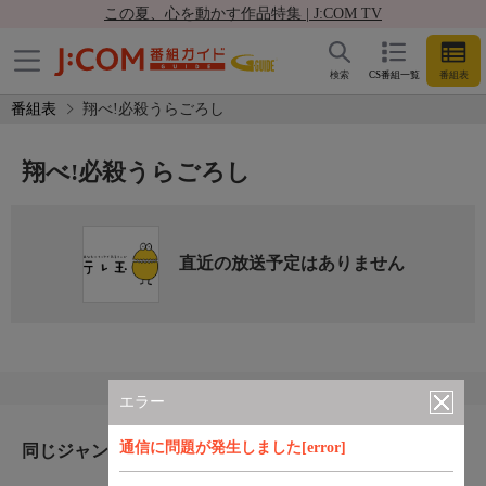
この夏、心を動かす作品特集 | J:COM TV
検索
CS番組一覧
番組表
番組表
翔べ!必殺うらごろし
翔べ!必殺うらごろし
直近の放送予定はありません
エラー
通信に問題が発生しました[error]
同じジャンルのおすすめ番組