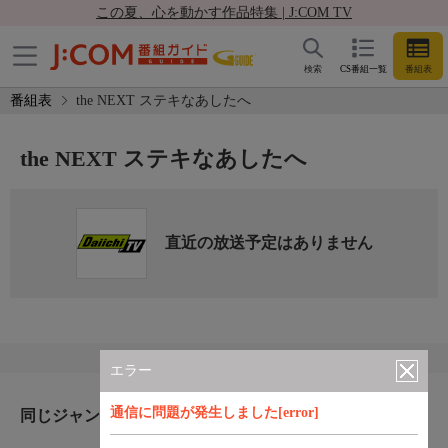
この夏、心を動かす作品特集 | J:COM TV
検索
CS番組一覧
番組表
番組表
the NEXT ステキなあしたへ
the NEXT ステキなあしたへ
直近の放送予定はありません
エラー
通信に問題が発生しました[error]
同じジャンルのおすすめ番組