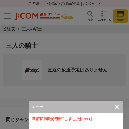
この夏、心を動かす作品特集 | J:COM TV
検索
CS番組一覧
番組表
番組表
三人の騎士
三人の騎士
直近の放送予定はありません
エラー
通信に問題が発生しました[error]
同じジャンルのおすすめ番組