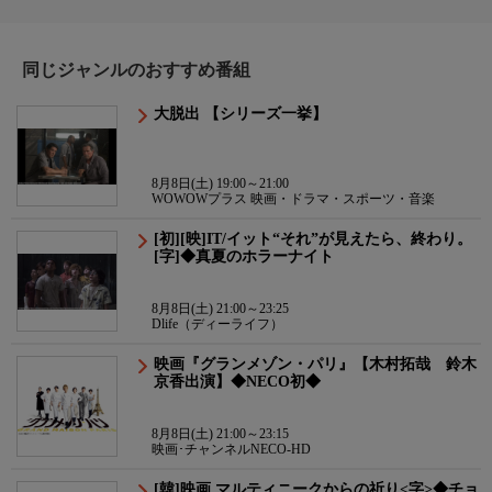
同じジャンルのおすすめ番組
大脱出 【シリーズ一挙】
8月8日(土) 19:00～21:00
WOWOWプラス 映画・ドラマ・スポーツ・音楽
[初][映]IT/イット“それ”が見えたら、終わり。
[字]◆真夏のホラーナイト
8月8日(土) 21:00～23:25
Dlife（ディーライフ）
映画『グランメゾン・パリ』【木村拓哉 鈴木
京香出演】◆NECO初◆
8月8日(土) 21:00～23:15
映画･チャンネルNECO-HD
[韓]映画 マルティニークからの祈り<字>◆チョ