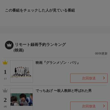
え、女優になりたいと前にも増して強く思うようになるひろみだ
ったが、恋人の英介や親友のさやかから猛反対され、だんだんと
この番組をチェックした人が見ている番組
孤立していく。
番組内容 2/4
次のステップの為に悩みながらも、「絶対に絶対に絶対に女優に
なるんだ！！」と心に誓い、AVに出演することをひとりで決め
てしまうが、そこには想像を絶する試練が待ち受けていた…。
番組内容 3/4
監督：小沼雄一
リモート録画予約ランキング
原作：みひろ「nude」（講談社刊）
(映画)
08/06更新
脚本：石川美香穂、小沼雄一
出演：渡辺奈緒子、佐津川愛美、永山たかし、みひろ、山本浩
映画『グランメゾン・パリ』
司、光石研
1
製作年：2010年 本編時間：107分 年齢制限：R15
番組内容 4/4
次回放送
(-)
※本作品には不適切と思われる表現がありますが制作者の意図を
尊重しオリジナルのまま放送させて頂きます
でっちあげ 〜殺人教師と呼ばれた男
2
次回放送
(4)