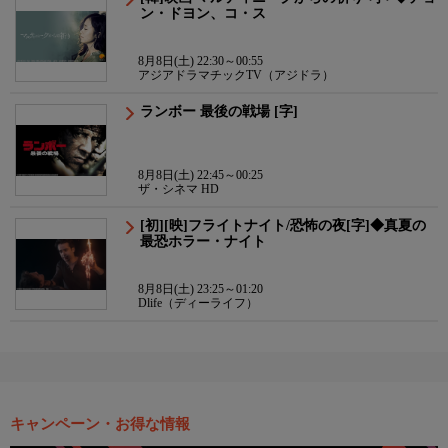
ン・ドヨン、コ・ス
8月8日(土) 22:30～00:55
アジアドラマチックTV（アジドラ）
ランボー 最後の戦場 [字]
8月8日(土) 22:45～00:25
ザ・シネマ HD
[初][映]フライトナイト/恐怖の夜[字]◆真夏の
最恐ホラー・ナイト
8月8日(土) 23:25～01:20
Dlife（ディーライフ）
キャンペーン・お得な情報