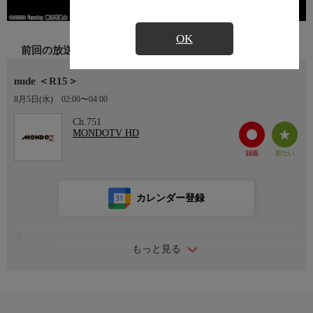
OK
前回の放送
nude ＜R15＞
8月5日(水)
02:00〜04:00
Ch.751
MONDOTV HD
カレンダー登録
番組詳細内容
もっと見る
番組内容 1/4
＜ストーリー＞田舎町で生まれ育った山瀬ひろみは高校卒業とと
もに上京し、芸能人になりたい一心でAVには出演しないことを
条件に、ヌードモデルへの誘いを受ける。次第に演技の仕事も増