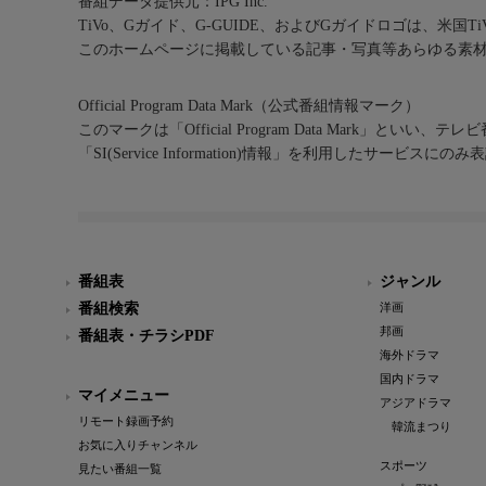
番組データ提供元：IPG Inc.
TiVo、Gガイド、G-GUIDE、およびGガイドロゴは、米国T
このホームページに掲載している記事・写真等あらゆる素
Official Program Data Mark（公式番組情報マーク）
このマークは「Official Program Data Mark」といい
「SI(Service Information)情報」を利用したサービ
番組表
ジャンル
番組検索
洋画
邦画
番組表・チラシPDF
海外ドラマ
国内ドラマ
マイメニュー
アジアドラマ
リモート録画予約
韓流まつり
お気に入りチャンネル
スポーツ
見たい番組一覧