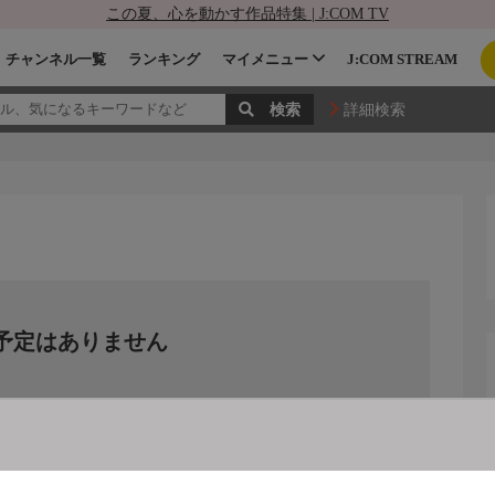
この夏、心を動かす作品特集 | J:COM TV
チャンネル一覧
ランキング
マイメニュー
J:COM STREAM
詳細検索
予定はありません