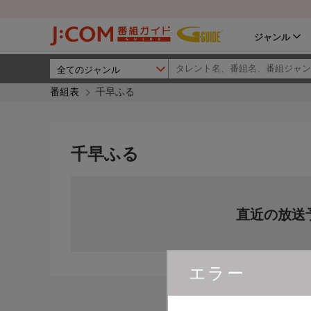
ジャンル
番組表
千早ふる
千早ふる
直近の放送
エラー