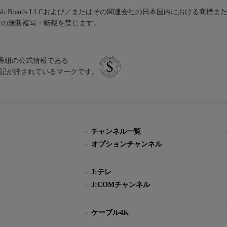
iVo Brands LLCおよび／またはその関連会社の日本国内における商標
材の無断複写・転載を禁じます。
、テレビ番組の公式情報である
スにのみ表記が許されているマークです。
チャンネル一覧
オプションチャンネル
J:テレ
J:COMチャンネル
ケーブル4K