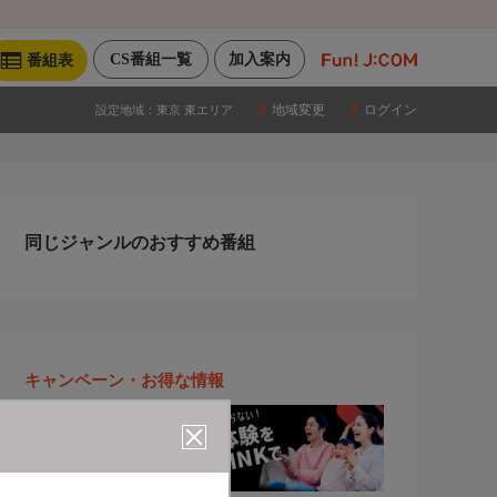
CS番組一覧
加入案内
番組表
地域変更
ログイン
設定地域：
東京 東エリア
同じジャンルのおすすめ番組
キャンペーン・お得な情報