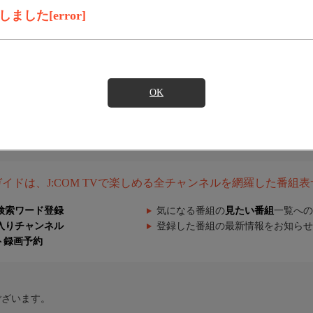
した[error]
OK
組ガイドは、J:COM TVで楽しめる全チャンネルを網羅した番組
検索ワード登録
気になる番組の
見たい番組
一覧への
入りチャンネル
登録した番組の最新情報をお知らせ
ト録画予約
ございます。