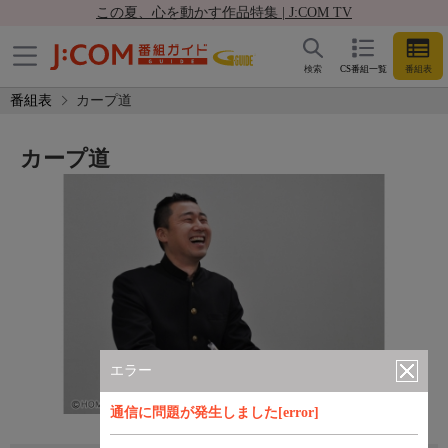
この夏、心を動かす作品特集 | J:COM TV
検索
CS番組一覧
番組表
番組表
カープ道
カープ道
エラー
通信に問題が発生しました[error]