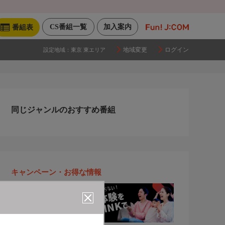
CS番組一覧
加入案内
番組表
地域変更
ログイン
設定地域：
東京 東エリア
同じジャンルのおすすめ番組
キャンペーン・お得な情報