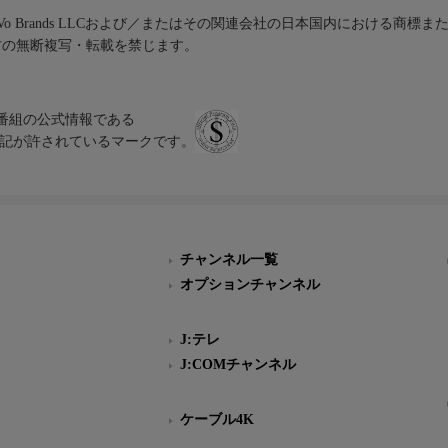
iVo Brands LLCおよび／またはその関連会社の日本国内における商標
材の無断複写・転載を禁じます。
、テレビ番組の公式情報である
スにのみ表記が許されているマークです。
チャンネル一覧
オプションチャンネル
J:テレ
J:COMチャンネル
ケーブル4K