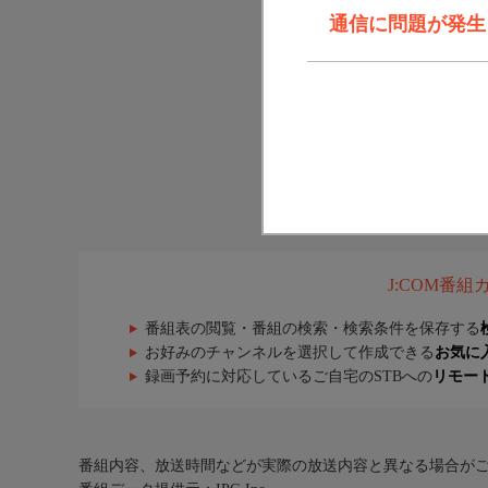
通信に問題が発生しま
J:COM番
番組表の閲覧・番組の検索・検索条件を保存する
お好みのチャンネルを選択して作成できる
お気に
録画予約に対応しているご自宅のSTBへの
リモー
番組内容、放送時間などが実際の放送内容と異なる場合が