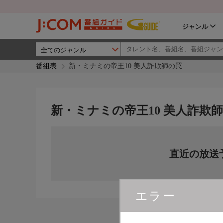
ジャンル
番組表
新・ミナミの帝王10 美人詐欺師の罠
新・ミナミの帝王10 美人詐欺
直近の放送
エラー