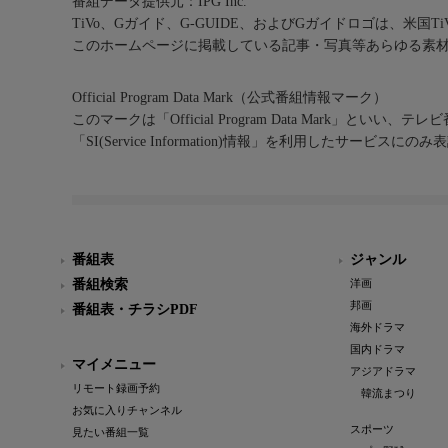
番組データ提供元：IPG Inc.
TiVo、Gガイド、G-GUIDE、およびGガイドロゴは、米国T
このホームページに掲載している記事・写真等あらゆる素
Official Program Data Mark（公式番組情報マーク）
このマークは「Official Program Data Mark」といい
「SI(Service Information)情報」を利用したサービ
番組表
ジャンル
番組検索
洋画
邦画
番組表・チラシPDF
海外ドラマ
国内ドラマ
マイメニュー
アジアドラマ
リモート録画予約
韓流まつり
お気に入りチャンネル
スポーツ
見たい番組一覧