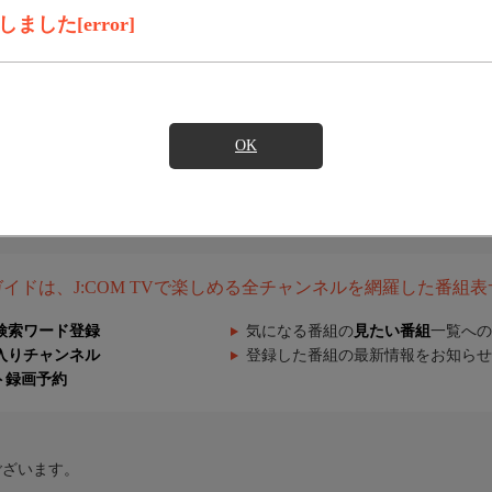
した[error]
OK
組ガイドは、J:COM TVで楽しめる全チャンネルを網羅した番組
検索ワード登録
気になる番組の
見たい番組
一覧への
入りチャンネル
登録した番組の最新情報をお知らせ
ト録画予約
ございます。