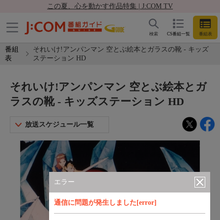
この夏、心を動かす作品特集 | J:COM TV
検索
CS番組一覧
番組表
番組
それいけ!アンパンマン 空とぶ絵本とガラスの靴 - キッズ
表
ステーション HD
それいけ!アンパンマン 空とぶ絵本とガ
ラスの靴 - キッズステーション HD
放送スケジュール一覧
エラー
通信に問題が発生しました[error]