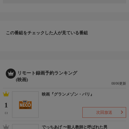
原作：やなせたかし（フレーベル館刊） 監督：永丘昭典
声の出演：戸田恵子、増岡 弘、佐久間レイ、山寺宏一 他
番組内容２／２
メロンパンナが図書館から借りてきた絵本は、彼女のお気に入り
のシンデレラ。でも、その絵本の世界は、魔物が暴れまわる荒れ
果てたものだった。その夜、絵本から飛び出したフクロウはホッ
この番組をチェックした人が見ている番組
ピーに導かれ、アンパンマンはおとぎの国を救いに向かった。だ
が、彼らの後を追って、ばいきんまんたちもおとぎの国
へ・・・。
リモート録画予約ランキング
(映画)
08/06更新
映画『グランメゾン・パリ』
1
次回放送
(-)
でっちあげ 〜殺人教師と呼ばれた男