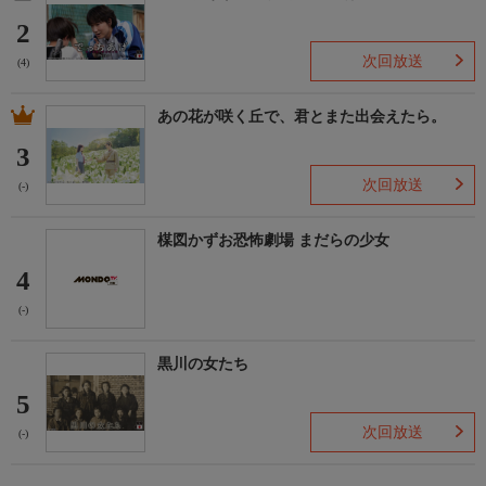
2
次回放送
(4)
あの花が咲く丘で、君とまた出会えたら。
3
次回放送
(-)
楳図かずお恐怖劇場 まだらの少女
4
(-)
黒川の女たち
5
次回放送
(-)