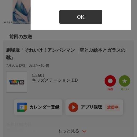
OK
前回の放送
劇場版「それいけ！アンパンマン 空とぶ絵本とガラスの
靴」
7月30日(木)
09:37〜10:40
Ch.601
キッズステーション HD
カレンダー登録
アプリ視聴
放送中
番組詳細内容
もっと見る
番組内容１／２