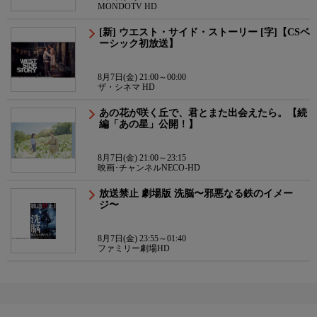
MONDOTV HD
[新] ウエスト・サイド・ストーリー [字]【CSベ
ーシック初放送】
8月7日(金) 21:00～00:00
ザ・シネマ HD
あの花が咲く丘で、君とまた出会えたら。【続
編「あの星」公開！】
8月7日(金) 21:00～23:15
映画･チャンネルNECO-HD
放送禁止 劇場版 洗脳〜邪悪なる鉄のイメー
ジ〜
8月7日(金) 23:55～01:40
ファミリー劇場HD