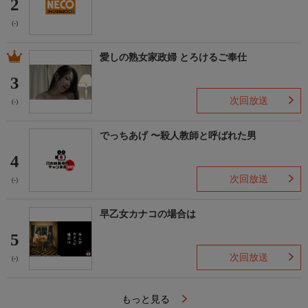
2
(-)
愛しの熟女家政婦 とろけるご奉仕
3
次回放送
(-)
でっちあげ 〜殺人教師と呼ばれた男
4
次回放送
(-)
早乙女カナコの場合は
5
次回放送
(-)
もっと見る