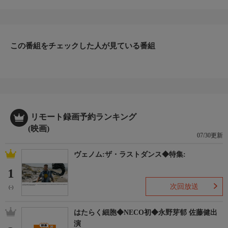
たちは、ノッシーという子供の恐竜に出会い、この恐竜の国を支
える「命の木」が枯れかかっていることを知ります。命の木を救
うことができる「光の玉」をめぐり、ノッシーとアンパンマンと
その仲間たちが大活躍！！
この番組をチェックした人が見ている番組
リモート録画予約ランキング
(映画)
07/30更新
ヴェノム:ザ・ラストダンス◆特集:
1
次回放送
(-)
はたらく細胞◆NECO初◆永野芽郁 佐藤健出
演