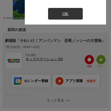
OK
前回の放送
劇場版「それいけ！アンパンマン 恐竜ノッシーの大冒険」
7月27日(月)
09:00〜10:05
Ch.601
キッズステーション HD
カレンダー登録
アプリ視聴
放送中
番組詳細内容
もっと見る
番組内容１／１
ふとしたきっかけで恐竜の国に迷い込んでしまったアンパンマン