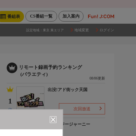
CS番組一覧
加入案内
番組表
地域変更
ログイン
設定地域：
東京 東エリア
リモート録画予約ランキング
(バラエティ)
08/06更新
出没!アド街ック天国
1
次回放送
(2)
クレイジージャーニー
2