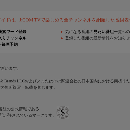
組ガイドは、J:COM TVで楽しめる全チャンネルを網羅した番組
検索ワード登録
気になる番組の
見たい番組
一覧への
入りチャンネル
登録した番組の最新情報をお知らせ
ト録画予約
ございます。
iVo Brands LLCおよび／またはその関連会社の日本国内における商標
材の無断複写・転載を禁じます。
、テレビ番組の公式情報である
スにのみ表記が許されているマークです。