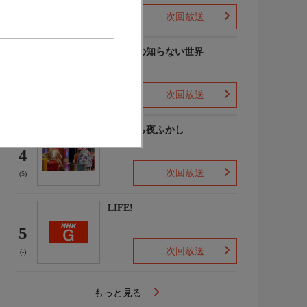
次回放送
(7)
マツコの知らない世界
3
次回放送
(-)
月曜から夜ふかし
4
次回放送
(5)
LIFE!
5
次回放送
(-)
もっと見る