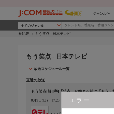
ジャンル
番組表
もう笑点 - 日本テレビ
もう笑点 - 日本テレビ
放送スケジュール一覧
直近の放送
もう笑点[解][字]「笑点」が始まる前に「もう
エラー
カレンダー登録
8月9日(日)
17:25〜17:30