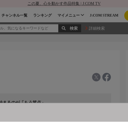
この夏、心を動かす作品特集 | J:COM TV
チャンネル一覧
ランキング
マイメニュー
J:COM STREAM
詳細検索
」始まるのが「もう笑点」。