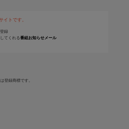
表サイトです。
登録
してくれる
番組お知らせメール
または登録商標です。