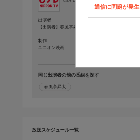
Ch.4
日本テレビ
通信に問題が発生しま
出演者
【出演者】春風亭昇太、笑点メンバー
制作
ユニオン映画
同じ出演者の他の番組を探す
春風亭昇太
放送スケジュール一覧