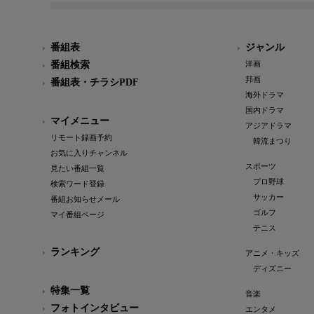
番組表
ジャンル
番組検索
洋画
邦画
番組表・チラシPDF
海外ドラマ
国内ドラマ
マイメニュー
アジアドラマ
リモート録画予約
韓流まつり
お気に入りチャンネル
スポーツ
見たい番組一覧
プロ野球
検索ワード登録
サッカー
番組お知らせメール
ゴルフ
マイ番組ページ
テニス
ランキング
アニメ・キッズ
ディズニー
特集一覧
音楽
フォトインタビュー
エンタメ