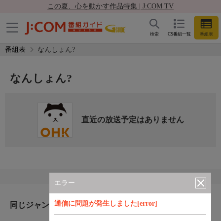
この夏、心を動かす作品特集 | J:COM TV
検索
CS番組一覧
番組表
番組表
なんしょん?
なんしょん?
直近の放送予定はありません
エラー
通信に問題が発生しました[error]
同じジャンルのおすすめ番組