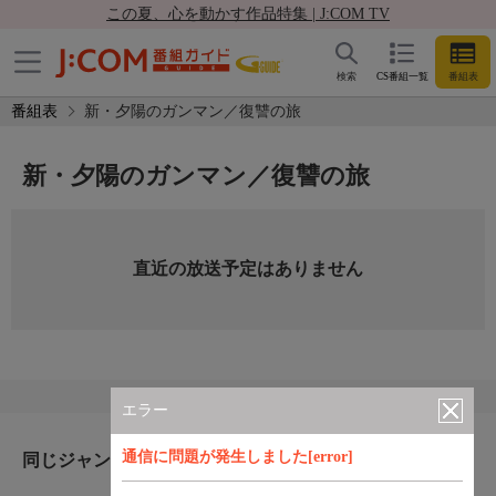
この夏、心を動かす作品特集 | J:COM TV
検索
CS番組一覧
番組表
番組表
新・夕陽のガンマン／復讐の旅
新・夕陽のガンマン／復讐の旅
直近の放送予定はありません
エラー
通信に問題が発生しました[error]
同じジャンルのおすすめ番組