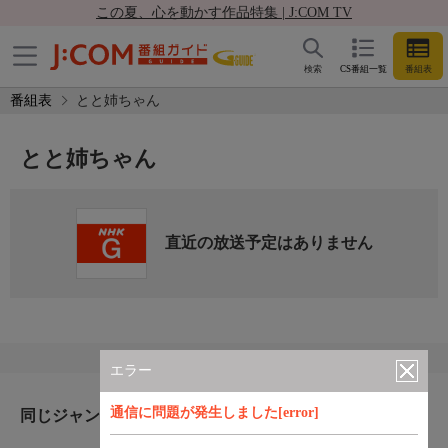
この夏、心を動かす作品特集 | J:COM TV
検索
CS番組一覧
番組表
番組表
とと姉ちゃん
とと姉ちゃん
直近の放送予定はありません
エラー
通信に問題が発生しました[error]
同じジャンルのおすすめ番組