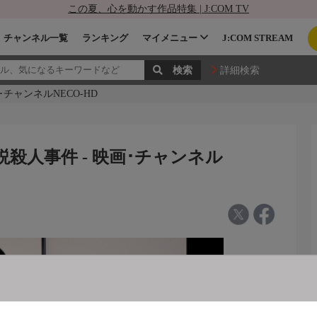
この夏、心を動かす作品特集 | J:COM TV
チャンネル一覧
ランキング
マイメニュー
J:COM STREAM
詳細検索
･チャンネルNECO-HD
説殺人事件 - 映画･チャンネル