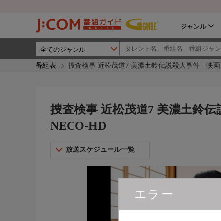
ジャンル
番組表
捜査検事 近松茂道7 美濃土鈴伝説殺人事件 - 映画
捜査検事 近松茂道7 美濃土鈴伝
NECO-HD
放送スケジュール一覧
エラー