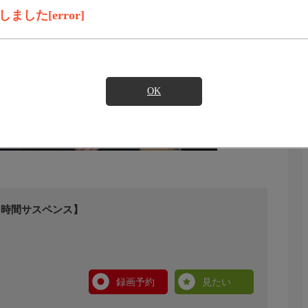
した[error]
OK
２時間サスペンス】
録画予約
見たい