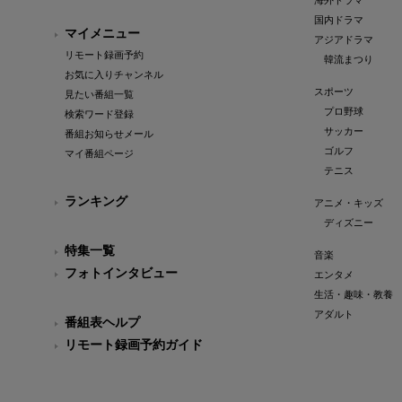
海外ドラマ
国内ドラマ
マイメニュー
アジアドラマ
リモート録画予約
韓流まつり
お気に入りチャンネル
スポーツ
見たい番組一覧
プロ野球
検索ワード登録
サッカー
番組お知らせメール
ゴルフ
マイ番組ページ
テニス
ランキング
アニメ・キッズ
ディズニー
特集一覧
音楽
フォトインタビュー
エンタメ
生活・趣味・教養
アダルト
番組表ヘルプ
リモート録画予約ガイド