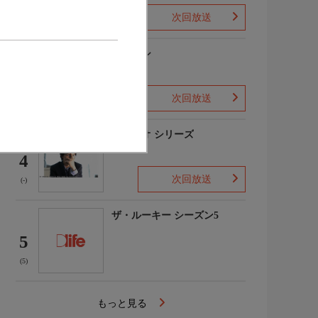
次回放送
(1)
下山メシ
3
次回放送
(-)
ガリレオ シリーズ
4
次回放送
(-)
ザ・ルーキー シーズン5
5
(5)
もっと見る