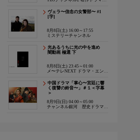
スポーツ・アニメ
ヴェラ〜信念の女警部〜 #1
[字]
8月8日(土) 16:00～17:55
ミステリーチャンネル
光あるうちに光の中を進め
闇動画 極選 下
8月8日(土) 23:45～01:00
メ〜テレNEXT ドラマ・エンタ
メ・ダンス
中国ドラマ「掌心〜宮廷に響
く復讐の鈴音〜」＃１＜字幕
＞
8月9日(日) 04:00～05:00
チャンネル銀河 歴史ドラマ・
サスペンス・日本のうた