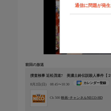
通信に問題が発生しま
前回の放送
捜査検事 近松茂道7 美濃土鈴伝説殺人事件【
カレンダー登録
8月2日(日)
08:45〜10:30
Ch.500
映画･チャンネルNECO-HD