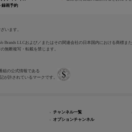
ト録画予約
ございます。
iVo Brands LLCおよび／またはその関連会社の日本国内における商標
材の無断複写・転載を禁じます。
、テレビ番組の公式情報である
スにのみ表記が許されているマークです。
チャンネル一覧
オプションチャンネル