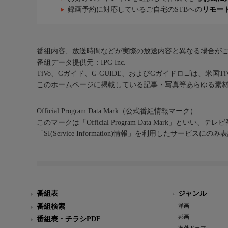
録画予約に対応しているご自宅のSTBへの
リモー
番組内容、放送時間などが実際の放送内容と異なる場合が
番組データ提供元：IPG Inc.
TiVo、Gガイド、G-GUIDE、およびGガイドロゴは、米国T
このホームページに掲載している記事・写真等あらゆる素
Official Program Data Mark（公式番組情報マーク）
このマークは「Official Program Data Mark」といい
「SI(Service Information)情報」を利用したサービ
番組表
ジャンル
番組検索
洋画
邦画
番組表・チラシPDF