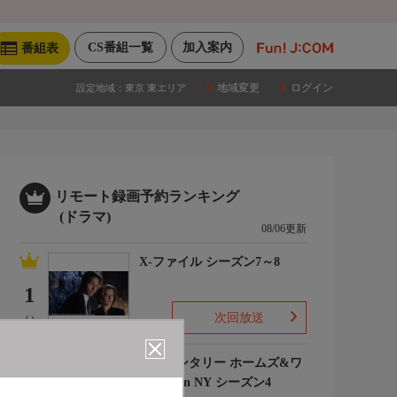
CS番組一覧
加入案内
番組表
地域変更
ログイン
設定地域：
東京 東エリア
リモート録画予約ランキング
(ドラマ)
08/06更新
X-ファイル シーズン7～8
1
次回放送
(-)
エレメンタリー ホームズ&ワ
トソン in NY シーズン4
2