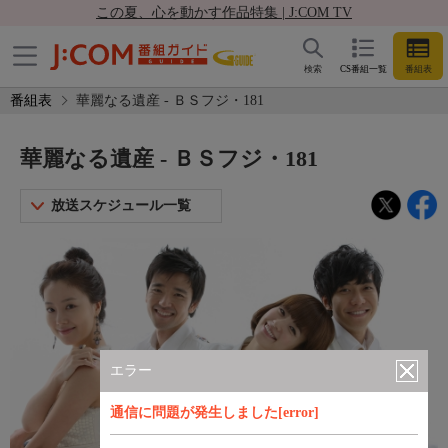
この夏、心を動かす作品特集 | J:COM TV
検索
CS番組一覧
番組表
番組表
華麗なる遺産 - ＢＳフジ・181
華麗なる遺産 - ＢＳフジ・181
放送スケジュール一覧
エラー
通信に問題が発生しました[error]