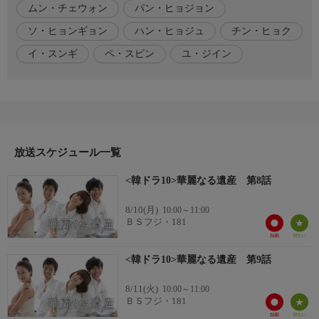
ムン・チェウォン
パン・ヒョジョン
(全29話・字幕)
ソ・ヒョンギョン
ハン・ヒョジュ
チン・ヒョク
イ・スンギ
ペ・スビン
ユ・ジイン
出演者
ハン・ヒョジュ
イ・スンギ
ペ・スビン
ムン・チェウォン
パン・ヒョジョン
放送スケジュール一覧
ユ・ジイン
<韓ドラ10>華麗なる遺産 第8話
制作
脚本:ソ・ヒョンギョン
8/10(月)
10:00～11:00
演出:チン・ヒョク
ＢＳフジ・181
<韓ドラ10>華麗なる遺産 第9話
8/11(火)
10:00～11:00
ＢＳフジ・181