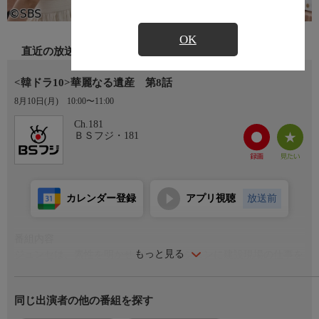
OK
直近の放送
<韓ドラ10>華麗なる遺産 第8話
8月10日(月)
10:00〜11:00
Ch.181
ＢＳフジ・181
カレンダー登録
アプリ視聴
放送前
番組内容
もっと見る
ジュンセは、素性を明かせないピョンジュンに建設現場の仕事を
紹介する。
一方、ウンソンはファンの教育係を任されるも、ファンは真面目
同じ出演者の他の番組を探す
に働く気が全くない。
そんな時、スンミが本店で働くファンにお弁当を持ってきて…。