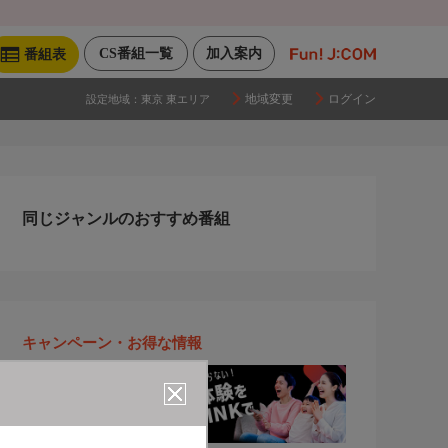
CS番組一覧
加入案内
番組表
地域変更
ログイン
設定地域：
東京 東エリア
同じジャンルのおすすめ番組
キャンペーン・お得な情報