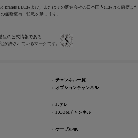
iVo Brands LLCおよび／またはその関連会社の日本国内における商標
材の無断複写・転載を禁じます。
、テレビ番組の公式情報である
スにのみ表記が許されているマークです。
チャンネル一覧
オプションチャンネル
J:テレ
J:COMチャンネル
ケーブル4K