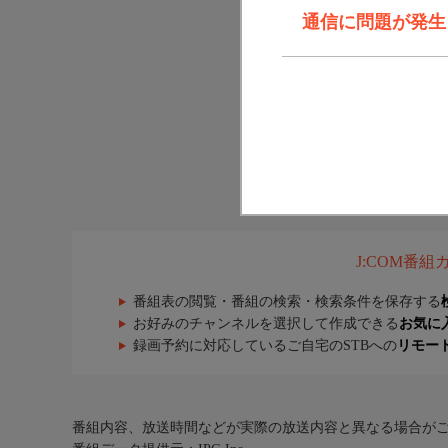
通信に問題が発生しま
J:COM番
番組表の閲覧・番組の検索・検索条件を保存する
お好みのチャンネルを選択して作成できる
お気に
録画予約に対応しているご自宅のSTBへの
リモー
番組内容、放送時間などが実際の放送内容と異なる場合が