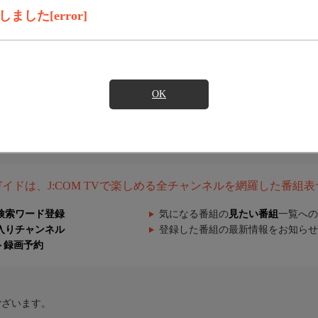
した[error]
OK
組ガイドは、J:COM TVで楽しめる全チャンネルを網羅した番組
検索ワード登録
気になる番組の
見たい番組
一覧への
入りチャンネル
登録した番組の最新情報をお知らせ
ト録画予約
ございます。