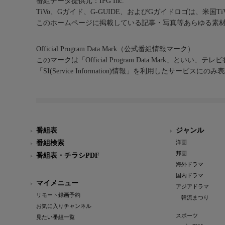
番組データ提供元：IPG Inc.
TiVo、Gガイド、G-GUIDE、およびGガイドロゴは、米国T
このホームページに掲載している記事・写真等あらゆる素
Official Program Data Mark（公式番組情報マーク）
このマークは「Official Program Data Mark」といい
「SI(Service Information)情報」を利用したサービ
番組表
ジャンル
番組検索
洋画
邦画
番組表・チラシPDF
海外ドラマ
国内ドラマ
マイメニュー
アジアドラマ
リモート録画予約
韓流まつり
お気に入りチャンネル
スポーツ
見たい番組一覧