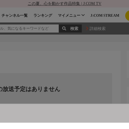
この夏、心を動かす作品特集 | J:COM TV
チャンネル一覧
ランキング
マイメニュー
J:COM STREAM
詳細検索
の放送予定はありません