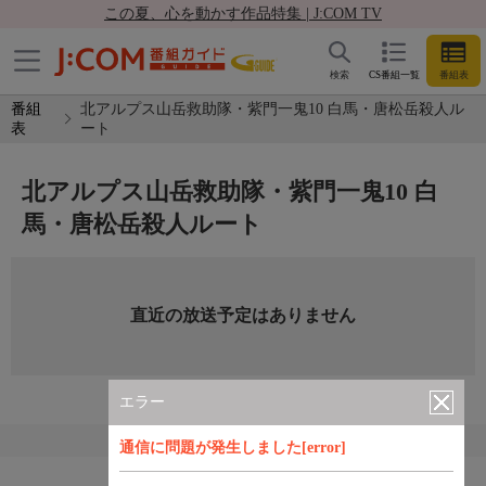
この夏、心を動かす作品特集 | J:COM TV
検索
CS番組一覧
番組表
番組
北アルプス山岳救助隊・紫門一鬼10 白馬・唐松岳殺人ル
表
ート
北アルプス山岳救助隊・紫門一鬼10 白
馬・唐松岳殺人ルート
直近の放送予定はありません
エラー
通信に問題が発生しました[error]